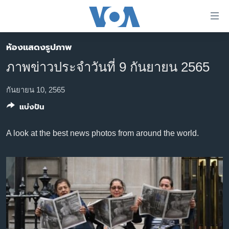
ลิ้งค์
เชื่อม
ต่อ
ห้องแสดงรูปภาพ
หน้าหลัก
ข้าม
ภาพข่าวประจำวันที่ 9 กันยายน 2565
ไป
โลก
เนื้อหา
เอเชีย
กันยายน 10, 2565
หลัก
แบ่งปัน
สหรัฐฯ
ข้าม
ไป
ไทย
A look at the best news photos from around the world.
หน้า
ธุรกิจ
หลัก
ข้าม
วิทยาศาสตร์
ไป
สังคมและสุขภาพ
ที่
การ
ไลฟ์สไตล์
ค้นหา
ตรวจสอบข่าว