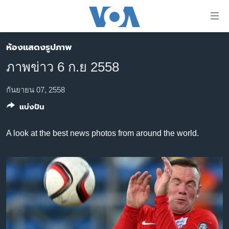
ลิ้งค์
เชื่อม
ต่อ
ห้องแสดงรูปภาพ
หน้าหลัก
ข้าม
ภาพข่าว 6 ก.ย 2558
ไป
โลก
เนื้อหา
เอเชีย
กันยายน 07, 2558
หลัก
แบ่งปัน
สหรัฐฯ
ข้าม
ไป
ไทย
A look at the best news photos from around the world.
หน้า
ธุรกิจ
หลัก
ข้าม
วิทยาศาสตร์
ไป
สังคมและสุขภาพ
ที่
การ
ไลฟ์สไตล์
ค้นหา
ตรวจสอบข่าว