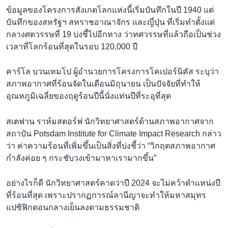
ข้อมูลของโครงการสังเกตโลกแห่งนี้เริ่มบันทึกในปี 1940 แต่
บันทึกของสหรัฐฯ สหราชอาณาจักร และญี่ปุ่น ที่เริ่มทำตั้งแต่
กลางศตวรรษที่ 19 บ่งชี้ไปอีกทาง ว่าทศวรรษที่แล้วถือเป็นช่วง
เวลาที่โลกร้อนที่สุดในรอบ 120,000 ปี
คาร์โล บวนเทมโป ผู้อำนวยการโครงการโคเปอร์นิคัส ระบุว่า
สภาพอากาศที่ร้อนจัดในเดือนมิถุนายน เป็นปัจจัยที่ทำให้
อุณหภูมิเฉลี่ยของฤดูร้อนปีนี้นั่งแท่นปีที่ระอุที่สุด
สเตฟาน ราห์มสตอร์ฟ นักวิทยาศาสตร์ด้านสภาพอากาศจาก
สถาบัน Potsdam Institute for Climate Impact Research กล่าว
ว่า ค่าความร้อนที่เพิ่มขึ้นเป็นสิ่งที่บ่งชี้ว่า “วิกฤตสภาพอากาศ
กำลังค่อย ๆ กระชับวงเข้ามาหาเรามากขึ้น”
อย่างไรก็ดี นักวิทยาศาสตร์คาดว่าปี 2024 จะไม่คว้าตำแหน่งปี
ที่ร้อนที่สุด เพราะปรากฏการณ์ลานีญาจะทำให้มหาสมุทร
แปซิฟิกตอนกลางเย็นลงตามธรรมชาติ