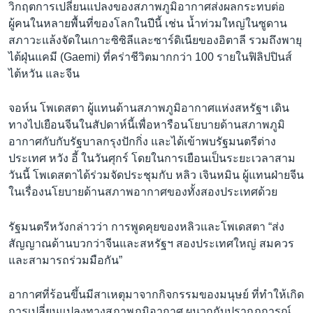
วิกฤตการเปลี่ยนแปลงของสภาพภูมิอากาศส่งผลกระทบต่อ
ผู้คนในหลายพื้นที่ของโลกในปีนี้ เช่น น้ำท่วมใหญ่ในซูดาน
สภาวะแล้งจัดในเกาะซิซิลีและซาร์ดิเนียของอิตาลี รวมถึงพายุ
ไต้ฝุ่นแคมี (Gaemi) ที่คร่าชีวิตมากกว่า 100 รายในฟิลิปปินส์
ไต้หวัน และจีน
จอห์น โพเดสตา ผู้แทนด้านสภาพภูมิอากาศแห่งสหรัฐฯ เดิน
ทางไปเยือนจีนในสัปดาห์นี้เพื่อหารือนโยบายด้านสภาพภูมิ
อากาศกับกับรัฐบาลกรุงปักกิ่ง และได้เข้าพบรัฐมนตรีต่าง
ประเทศ หวัง อี้ ในวันศุกร์ โดยในการเยือนเป็นระยะเวลาสาม
วันนี้ โพเดสตาได้ร่วมจัดประชุมกับ หลิว เจินหมิน ผู้แทนฝ่ายจีน
ในเรื่องนโยบายด้านสภาพอากาศของทั้งสองประเทศด้วย
รัฐมนตรีหวังกล่าวว่า การพูดคุยของหลิวและโพเดสตา “ส่ง
สัญญาณด้านบวกว่าจีนและสหรัฐฯ สองประเทศใหญ่ สมควร
และสามารถร่วมมือกัน”
อากาศที่ร้อนขึ้นมีสาเหตุมาจากกิจกรรมของมนุษย์ ที่ทำให้เกิด
การเปลี่ยนแปลงทางสภาพภูมิอากาศ ผนวกกับปรากฏการณ์