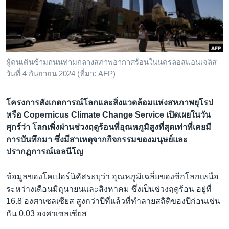
เรียนรู้ภาษาอังกฤษ
พอดคาสต์
ติดตามเรา
ผู้คนเดินข้ามถนนท่ามกลางสภาพอากาศร้อนในนครลอสแอนเจลิส
วันที่ 4 กันยายน 2024 (ที่มา: AFP)
เลือกภาษา
โครงการสังเกตการณ์โลกและสิ่งแวดล้อมแห่งสหภาพยุโรป
หรือ Copernicus Climate Change Service เปิดเผยในวัน
ศุกร์ว่า โลกเพิ่งผ่านช่วงฤดูร้อนที่อุณหภูมิสูงที่สุดเท่าที่เคยมี
การบันทึกมา ซึ่งมีสาเหตุจากกิจกรรมของมนุษย์และ
ปรากฏการณ์เอลนีโญ
ข้อมูลของโคเปอร์นิคัสระบุว่า อุณหภูมิเฉลี่ยของซีกโลกเหนือ
ระหว่างเดือนมิถุนายนและสิงหาคม ซึ่งเป็นช่วงฤดูร้อน อยู่ที่
16.8 องศาเซลเซียส สูงกว่าปีที่แล้วที่ทำลายสถิติของปีก่อนเช่น
กัน 0.03 องศาเซลเซียส