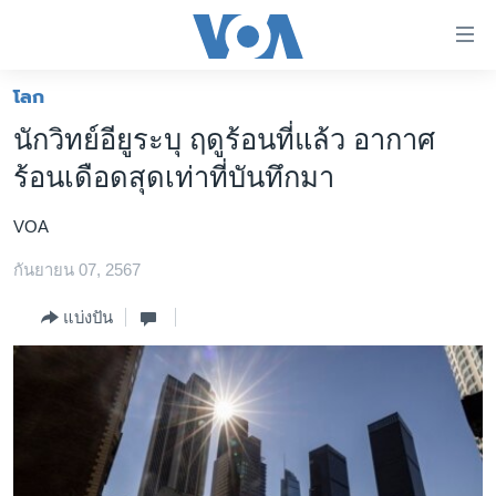
ลิ้งค์
เชื่อม
ต่อ
โลก
หน้าหลัก
ข้าม
นักวิทย์อียูระบุ ฤดูร้อนที่แล้ว อากาศ
ไป
โลก
ร้อนเดือดสุดเท่าที่บันทึกมา
เนื้อหา
เอเชีย
หลัก
VOA
สหรัฐฯ
ข้าม
ไป
กันยายน 07, 2567
ไทย
หน้า
ธุรกิจ
แบ่งปัน
หลัก
ข้าม
วิทยาศาสตร์
ไป
สังคมและสุขภาพ
ที่
การ
ไลฟ์สไตล์
ค้นหา
ตรวจสอบข่าว