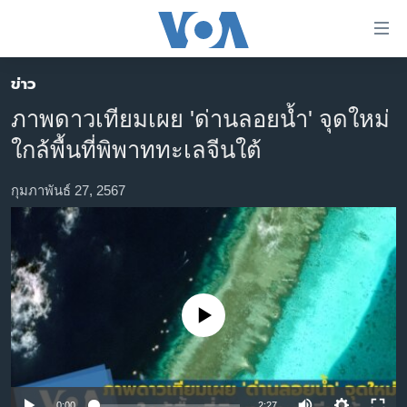
ลิ้งค์
เชื่อม
ต่อ
ข่าว
หน้าหลัก
ข้าม
ภาพดาวเทียมเผย 'ด่านลอยน้ำ' จุดใหม่
ไป
โลก
ใกล้พื้นที่พิพาททะเลจีนใต้
เนื้อหา
เอเชีย
หลัก
สหรัฐฯ
กุมภาพันธ์ 27, 2567
ข้าม
ไป
ไทย
หน้า
ธุรกิจ
หลัก
ข้าม
วิทยาศาสตร์
ไป
No media source currently available
สังคมและสุขภาพ
ที่
การ
ไลฟ์สไตล์
ค้นหา
ตรวจสอบข่าว
0:00
2:27