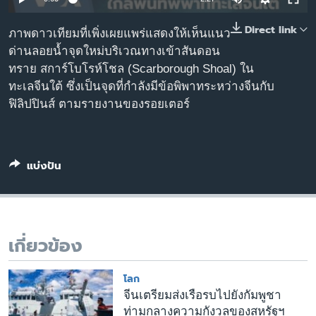
เรียนรู้ภาษาอังกฤษ
Direct link
ภาพดาวเทียมที่เพิ่งเผยแพร่แสดงให้เห็นแนว
พอดคาสต์
ด่านลอยน้ำจุดใหม่บริเวณทางเข้าสันดอน
ทราย สการ์โบโรห์โชล (Scarborough Shoal) ใน
ติดตามเรา
ทะเลจีนใต้ ซึ่งเป็นจุดที่กำลังมีข้อพิพาทระหว่างจีนกับ
ฟิลิปปินส์ ตามรายงานของรอยเตอร์
เลือกภาษา
แบ่งปัน
เกี่ยวข้อง
โลก
จีนเตรียมส่งเรือรบไปยังกัมพูชา
ท่ามกลางความกังวลของสหรัฐฯ