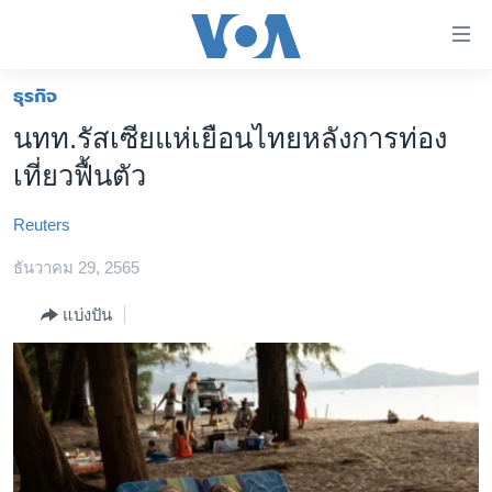
ลิ้งค์
เชื่อม
ต่อ
ธุรกิจ
หน้าหลัก
ข้าม
นทท.รัสเซียแห่เยือนไทยหลังการท่อง
ไป
โลก
เที่ยวฟื้นตัว
เนื้อหา
เอเชีย
หลัก
Reuters
สหรัฐฯ
ข้าม
ไป
ธันวาคม 29, 2565
ไทย
หน้า
ธุรกิจ
แบ่งปัน
หลัก
ข้าม
วิทยาศาสตร์
ไป
สังคมและสุขภาพ
ที่
การ
ไลฟ์สไตล์
ค้นหา
ตรวจสอบข่าว