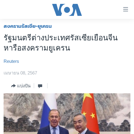
ลิ้งค์
เชื่อม
ต่อ
สงครามรัสเซีย-ยูเครน
หน้าหลัก
ข้าม
รัฐมนตรีต่างประเทศรัสเซียเยือนจีน
ไป
โลก
หารือสงครามยูเครน
เนื้อหา
เอเชีย
หลัก
Reuters
สหรัฐฯ
ข้าม
ไป
เมษายน 08, 2567
ไทย
หน้า
ธุรกิจ
แบ่งปัน
หลัก
ข้าม
วิทยาศาสตร์
ไป
สังคมและสุขภาพ
ที่
การ
ไลฟ์สไตล์
ค้นหา
ตรวจสอบข่าว