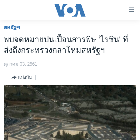
ลิ้งค์
เชื่อม
ต่อ
สหรัฐฯ
หน้าหลัก
ข้าม
พบจดหมายปนเปื้อนสารพิษ 'ไรซิน' ที่
ไป
โลก
ส่งถึงกระทรวงกลาโหมสหรัฐฯ
เนื้อหา
เอเชีย
หลัก
ตุลาคม 03, 2561
สหรัฐฯ
ข้าม
ไป
ไทย
แบ่งปัน
หน้า
ธุรกิจ
หลัก
ข้าม
วิทยาศาสตร์
ไป
สังคมและสุขภาพ
ที่
การ
ไลฟ์สไตล์
ค้นหา
ตรวจสอบข่าว