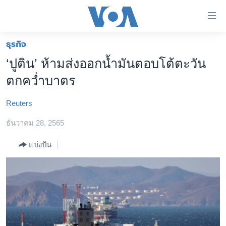
ลิ้งค์
เชื่อม
ต่อ
ธุรกิจ
หน้าหลัก
ข้าม
‘ปูติน’ ห้ามส่งออกน้ำมันตอบโต้ตะวัน
ไป
โลก
ตกคว่ำบาตร
เนื้อหา
เอเชีย
หลัก
Reuters
สหรัฐฯ
ข้าม
ไป
ธันวาคม 28, 2565
ไทย
หน้า
ธุรกิจ
แบ่งปัน
หลัก
ข้าม
วิทยาศาสตร์
ไป
สังคมและสุขภาพ
ที่
การ
ไลฟ์สไตล์
ค้นหา
ตรวจสอบข่าว