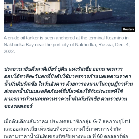
เรียนรู้ภาษาอังกฤษ
พอดคาสต์
ติดตามเรา
A crude oil tanker is seen anchored at the terminal Kozmino in
Nakhodka Bay near the port city of Nakhodka, Russia, Dec. 4,
2022.
เลือกภาษา
ประธานาธิบดีวลาดิเมียร์ ปูติน แห่งรัสเซีย ออกมาตรการ
ตอบโต้ชาติตะวันตกที่บังคับใช้มาตรการกำหนดเพดานราคา
น้ำมันดิบรัสเซีย ในวันอังคาร ด้วยการลงนามในกฤษฎีกาห้าม
ส่งออกน้ำมันและผลิตภัณฑ์ที่เกี่ยวข้องให้กับประเทศที่ใช้
มาตรการกำหนดเพดานราคาน้ำมันกับรัสเซีย ตามรายงาน
ของรอยเตอร์
เมื่อต้นเดือนธันวาคม ประเทศสมาชิกกลุ่ม G-7 สหภาพยุโรป
และออสเตรเลีย เห็นชอบที่จะประกาศใช้มาตรการจำกัด
เพดานราคาน้ำมันดิบของรัสเซียทางทะเล ที่ 60 ดอลลาร์ต่อ