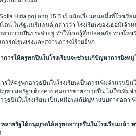
(Sofia Hidalgo) อายุ 15 ปี เป็นนักเรียนคนหนึ่งที่โรงเรี
์สไตน์ ในรัฐเเมรี่เเลนด์ กล่าวว่า โรงเรียนของเธอมีเจ้าห
พาอาวุธปืนประจำอยู่ ทำให้เธอรู้สึกปลอดภัย ทางโรงเร
นการณ์รุนแรงเเละสถานการณ์ร้ายอื่นๆ
ว่าการให้ครูพกปืนในโรงเรียนจะช่วยแก้ปัญหาการยิงหมู่
การให้ครูพกอาวุธปืนในโรงเรียนเป็นการเพิ่มจำนวนปืนใ
แก้ปัญหา สหรัฐฯ ต้องควบคุมการขายอาวุธปืน ไม่ใช่เพิ่ม
อาวุธปืนในโรงเรียน เป็นเหมือนแก้ปัญหาแบบตาต่อตา ฟัน
ก
 หลายรัฐได้อนุญาตให้ครูพกอาวุธปืนในโรงเรียนเเล้ว หนึ
ส