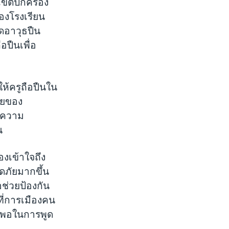
าลเขตปกครอง
ของโรงเรียน
ิดอาวุธปืน
อปืนเพื่อ
ให้ครูถือปืนใน
ัยของ
ษาความ
น
งเข้าใจถึง
ดภัยมากขึ้น
อช่วยป้องกัน
าที่การเมืองคน
ียงพอในการพูด