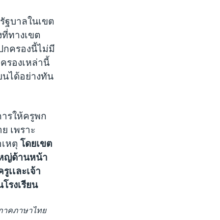
ยนรัฐบาลในเขต
งที่ทางเขต
กครองนี้ไม่มี
รองเหล่านี้
ยนได้อย่างทัน
าการให้ครูพก
้าย เพราะ
อเหตุ
โดยเขต
ญ่ด้านหน้า
ครูเเละเจ้า
ในโรงเรียน
อเอภาคภาษาไทย