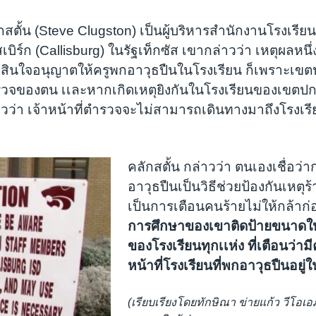
กสตั้น (Steve Clugston) เป็นผู้บริหารสำนักงานโรงเรี
บิร์ก (Callisburg) ในรัฐเท็กซัส เขากล่าวว่า เหตุผลหนึ่
สินใจอนุญาตให้ครูพกอาวุธปืนในโรงเรียน ก็เพราะเขตป
วจของตน เเละหากเกิดเหตุยิงกันในโรงเรียนของเขตปกค
่าวว่า เจ้าหน้าที่ตำรวจจะไม่สามารถเดินทางมาถึงโรงเรี
คลักสตั้น กล่าวว่า ตนเองเชื่อว่
อาวุธปืนเป็นวิธีช่วยป้องกันเหตุร
เป็นการเตือนคนร้ายไม่ให้กล้าก่
การศึกษาของเขาติดป้ายขนาดให
ของโรงเรียนทุกเเห่ง ที่เตือนว่ามี
หน้าที่โรงเรียนที่พกอาวุธปืนอยู่
(เรียบเรียงโดยทักษิณา ข่ายแก้ว วีโ