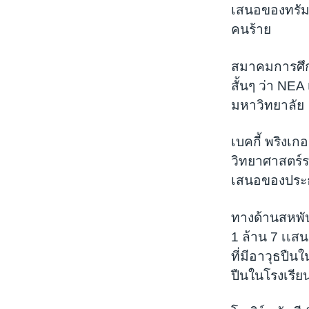
เสนอของทรัมป์
คนร้าย
สมาคมการศึกษ
สั้นๆ ว่า NE
มหาวิทยาลัย
เบคกี้ พริงเ
วิทยาศาสตร์ร
เสนอของประธา
ทางด้านสหพันธ
1 ล้าน 7 เเสน
ที่มีอาวุธปืน
ปืนในโรงเรียน