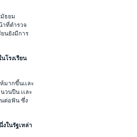
ยนมัธยม
น้าที่ตำรวจ
ียนยังมีการ
ในโรงเรียน
ห้มากขึ้นเเละ
จำนวนปืน เเละ
ต่อฟัน ซึ่ง
่งในรัฐเหล่า