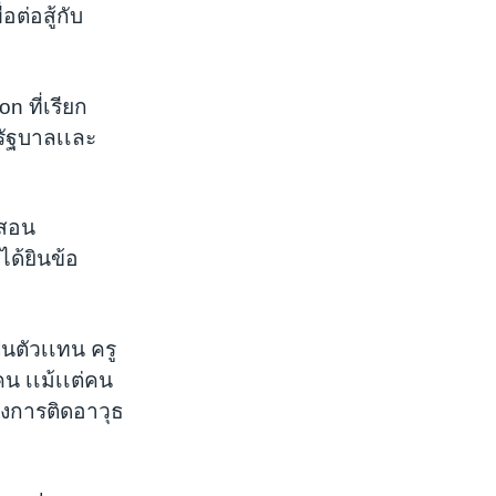
ต่อสู้กับ
 ที่เรียก
รัฐบาลเเละ
ูสอน
ด้ยินข้อ
็นตัวเเทน ครู
น เเม้เเต่คน
องการติดอาวุธ