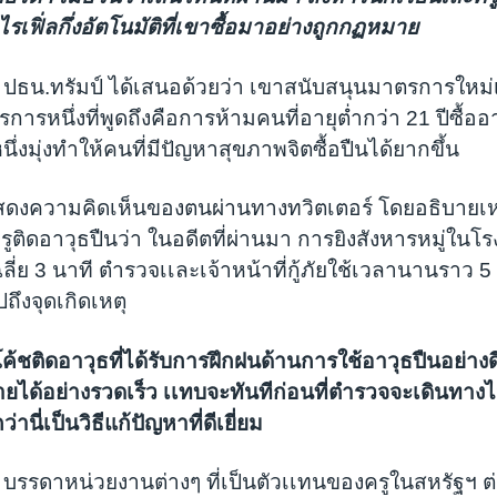
รเฟิ่ลกึ่งอัตโนมัติที่เขาซื้อมาอย่างถูกกฏหมาย
นี้ ปธน.ทรัมป์ ได้เสนอด้วยว่า เขาสนับสนุนมาตรการใหม่
การหนึ่งที่พูดถึงคือการห้ามคนที่อายุต่ำกว่า 21 ปีซื้อ
่งมุ่งทำให้คนที่มีปัญหาสุขภาพจิตซื้อปืนได้ยากขึ้น
เเสดงความคิดเห็นของตนผ่านทางทวิตเตอร์ โดยอธิบายเ
ครูติดอาวุธปืนว่า ในอดีตที่ผ่านมา การยิงสังหารหมู่ในโร
ี่ย 3 นาที ตำรวจเเละเจ้าหน้าที่กู้ภัยใช้เวลานานราว 5 
ถึงจุดเกิดเหตุ
อโค้ชติดอาวุธที่ได้รับการฝึกฝนด้านการใช้อาวุธปืนอย่า
ายได้อย่างรวดเร็ว เเทบจะทันทีก่อนที่ตำรวจจะเดินทางไป
านี่เป็นวิธีแก้ปัญหาที่ดีเยี่ยม
 บรรดาหน่วยงานต่างๆ ที่เป็นตัวเเทนของครูในสหรัฐฯ ต่