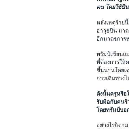
คน โดยใช้ปืนไ
หลังเหตุร้าย
อาวุธปืน มาตร
อีกมาตรการหนึ
ทรัมป์เขียน
ที่ต้องการให้
ขึ้นนานโดยเฉล
การเดินทางไป
ดังนั้นครูหรื
รับมือกับคนร้
โดยทรัมป์บอกว่
อย่างไรก็ตาม