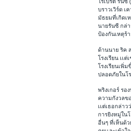
โรเบิร์ต รัน
บราวเวิร์ด เค
มัธยมที่เกิดเ
นายรันซี กล่า
ป้องกันเหตุร้
ด้านนาย ริค ส
โรงเรียน เเต
โรงเรียนเพิ่ม
ปลอดภัยในโรงเ
พริงเกอร์ รอ
ความกังวลของ
เเต่เธอกล่าว
การยิงหมู่ในโ
อื่นๆ ที่เห็น
คุยเเละเข้าใจ