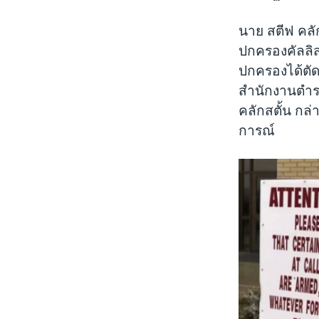
นาย สตีฟ คลั
ปกครองคัลลิสเ
ปกครองได้ตัด
สำนักงานตำร
คลักสตั้น กล
การณ์