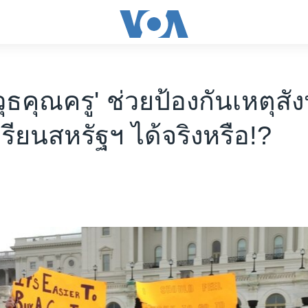
ุธคุณครู' ช่วยป้องกันเหตุสัง
รียนสหรัฐฯ ได้จริงหรือ!?