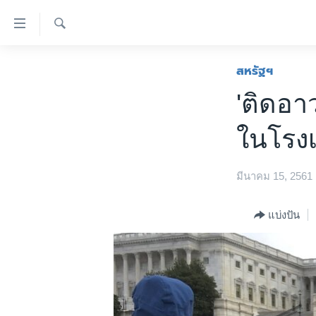
ลิ้งค์
เชื่อม
ค้นหา
ต่อ
หน้าหลัก
สหรัฐฯ
ข้าม
โลก
'ติดอาว
ไป
เอเชีย
เนื้อหา
ในโรงเ
หลัก
สหรัฐฯ
ข้าม
ไทย
ไป
มีนาคม 15, 2561
หน้า
ธุรกิจ
หลัก
วิทยาศาสตร์
แบ่งปัน
ข้าม
ไป
สังคมและสุขภาพ
ที่
ไลฟ์สไตล์
การ
ตรวจสอบข่าว
ค้นหา