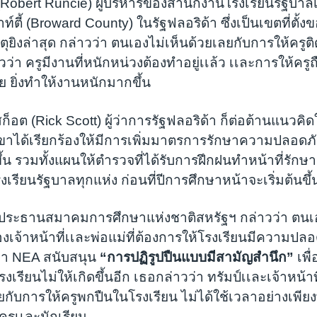
ซี (Robert Runcie) ผู้บริหารของสำนักงานโรงเรียนรัฐบ
าท์ตี้ (Broward County) ในรัฐฟลอริด้า ซึ่งเป็นเขตที่ตั้ง
หตุยิงล่าสุด กล่าวว่า ตนเองไม่เห็นด้วยเลยกับการให้ครูต
วว่า ครูมีงานที่หนักหน่วงต้องทำอยู่เเล้ว เเละการให้ครูถื
าย ยิ่งทำให้งานหนักมากขึ้น
ก็อต (Rick Scott) ผู้ว่าการรัฐฟลอริด้า ก็ต่อต้านแนวคิด
่เขาได้เรียกร้องให้มีการเพิ่มมาตรการรักษาความปลอดภ
ขึ้น รวมทั้งแผนให้ตำรวจที่ได้รับการฝึกฝนทำหน้าที่รัก
รียนรัฐบาลทุกแห่ง ก่อนที่ปีการศึกษาหน้าจะเริ่มต้นขึ้
งประธานสมาคมการศึกษาแห่งชาติสหรัฐฯ กล่าวว่า ตนเอ
เจ้าหน้าที่เเละพ่อแม่ที่ต้องการให้โรงเรียนมีความปลอ
ว่า NEA สนับสนุน
“การปฏิรูปปืนแบบมีสามัญสำนึก”
เพื่
รงเรียนไม่ให้เกิดขึ้นอีก เธอกล่าวว่า ทรัมป์เเละเจ้าหน้
ด้วยกับการให้ครูพกปืนในโรงเรียน ไม่ได้ใช้เวลาอย่างเพ
ครูเเละนักเรียน