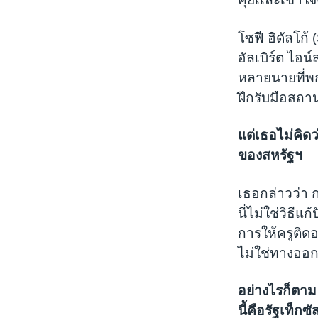
โซฟี ฮิดัลโก้ 
อัลเบิร์ต ไอน
หลายนายที่พก
ฝึกรับมือสถา
แต่เธอไม่คิด
ของสหรัฐฯ
เธอกล่าวว่า 
นี่ไม่ใช่วิธี
การให้ครูติด
ไม่ใช่ทางออ
อย่างไรก็ตาม
นี้คือรัฐเท็กซั