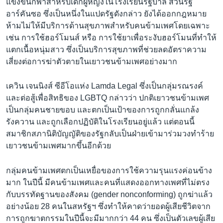
แข่งขันกีฬาสำหรับเด็กผู้หญิงในโรงเรียนรัฐบาล ส่วนรัฐ
อาร์คันซอ ซึ่งเป็นหนึ่งในแปดรัฐดังกล่าว ยังได้ออกกฎหมาย
ห้ามไม่ให้มีบริการด้านสุขภาพสำหรับคนข้ามเพศโดยเฉพาะ
เช่น การใช้ฮอร์โมนส์ หรือ การใช้ยาเพื่อระงับฮอร์โมนที่ทำให้
แตกเนื้อหนุ่มสาว ซึ่งเป็นบริการสุขภาพที่ช่วยลดอัตราความ
เสี่ยงต่อการฆ่าตัวตายในเยาวชนข้ามเพศอย่างมาก
เควิน เจนนิงส์ ซีอีโอแห่ง Lamda Legal ซึ่งเป็นกลุ่มรณรงค์
และต่อสู้เพื่อสิทธิของ LGBTQ กล่าวว่า ปกติเยาวชนข้ามเพศ
เป็นกลุ่มคนชายขอบ และตกเป็นเป้าของการถูกกลั่นแกล้ง
รังควาน และถูกเลือกปฏิบัติในโรงเรียนอยู่แล้ว แต่ตอนนี้
สมาชิกสภานิติบัญญัติของรัฐกลับเป็นฝ่ายเข้ามาร่วมวงทำร้าย
เยาวชนข้ามเพศมากขึ้นอีกด้วย
กลุ่มคนข้ามเพศตกเป็นเหยื่อของการใช้ความรุนแรงค่อนข้าง
มาก ในปีนี้ มีคนข้ามเพศและคนที่แสดงออกทางเพศที่ไม่ตรง
กับบรรทัดฐานของสังคม (gender nonconforming) ถูกฆ่าแล้ว
อย่างน้อย 28 คนในสหรัฐฯ ซึ่งทำให้คาดว่ายอดผู้เสียชีวิตจาก
การถูกฆาตกรรมในปีนี้จะมีมากกว่า 44 คน ซึ่งเป็นตัวเลขผู้เสีย