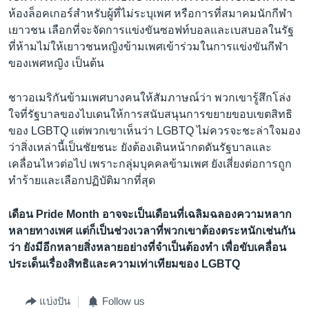
ห้องล็อคเกอร์สำหรับผู้ที่ไม่ระบุเพศ หรือการที่สมาคมนักกีฬา
เยาวชน เลือกที่จะจัดการแข่งขันซอฟท์บอลและเบสบอลในรัฐ
ที่ห้ามไม่ให้เยาวชนหญิงข้ามเพศเข้าร่วมในการแข่งขันกีฬา
ของเพศหญิง เป็นต้น
ชาวอเมริกันข้ามเพศบางคนให้สัมภาษณ์ว่า พวกเขารู้สึกโล่ง
ใจที่รัฐบาลของไบเดนให้การสนับสนุนการขยายขอบเขตสิทธิ
ของ LGBTQ แต่พวกเขาเห็นว่า LGBTQ ไม่ควรจะชะล่าใจมอง
ว่าสิ่งเหล่านี้เป็นชัยชนะ ยังต้องเดินหน้ากดดันรัฐบาลและ
เคลื่อนไหวต่อไป เพราะกลุ่มบุคคลข้ามเพศ ยังเสี่ยงต่อการถูก
ทำร้ายและเลือกปฏิบัติมากที่สุด
เดือน Pride Month อาจจะเป็นเดือนที่เฉลิมฉลองความหลาก
หลายทางเพศ แต่ก็เป็นช่วงเวลาที่พวกเขาต้องตระหนักเช่นกัน
ว่า ยังมีอีกหลายสิ่งหลายอย่างที่จำเป็นต้องทำ เพื่อขับเคลื่อน
ประเด็นเรื่องสิทธิและความเท่าเทียมของ LGBTQ
แบ่งปัน
Follow us