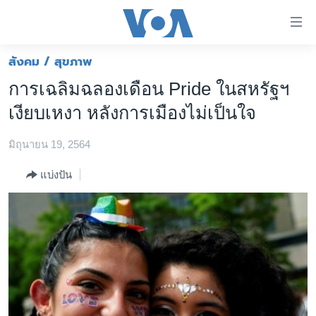
ลิ้งค์
เชื่อม
ต่อ
สังคม / สุขภาพ
หน้าหลัก
ข้าม
การเฉลิมฉลองเดือน Pride ในสหรัฐฯ
ไป
โลก
เงียบเหงา หลังการเมืองไม่เป็นใจ
เนื้อหา
เอเชีย
หลัก
มิถุนายน 19, 2564
สหรัฐฯ
ข้าม
ไป
ไทย
แบ่งปัน
หน้า
ธุรกิจ
หลัก
ข้าม
วิทยาศาสตร์
ไป
สังคมและสุขภาพ
ที่
การ
ไลฟ์สไตล์
ค้นหา
ตรวจสอบข่าว