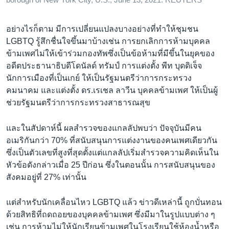
อย่างไรก็ตาม มีการเปลี่ยนแปลงบางอย่างที่ทำให้ชุมชน
LGBTQ รู้สึกชื่นใจขึ้นมาบ้างเช่น การยกเลิกการห้ามบุคคล
ข้ามเพศไม่ให้เข้าร่วมกองทัพซึ่งเป็นข้อห้ามที่มีขึ้นในยุคของ
อดีตประธานาธิบดีโดนัลด์ ทรัมป์ การแต่งตั้ง พีท บุดดิเจ็จ
นักการเมืองที่เป็นเกย์ ให้เป็นรัฐมนตรีว่าการกระทรวง
คมนาคม และแต่งตั้ง ดร.เรเชล ลาวีน บุคคลข้ามเพศ ให้เป็นผู้
ช่วยรัฐมนตรีว่าการกระทรวงสาธารณสุข
และในสัปดาห์นี้ ผลสำรวจของแกลลัปพบว่า ปัจจุบันมีคน
อเมริกันกว่า 70% ที่สนับสนุนการแต่งงานของคนเพศเดียวกัน
ซึ่งเป็นตัวเลขที่สูงที่สุดตั้งแต่แกลลัปเริ่มสำรวจความคิดเห็นใน
หัวข้อดังกล่าวเมื่อ 25 ปีก่อน ซึ่งในตอนนั้น การสนับสนุนของ
สังคมอยู่ที่ 27% เท่านั้น
แต่สำหรับนักเคลื่อนไหว LGBTQ แล้ว ข่าวดีเหล่านี้ ถูกบั่นทอน
ด้วยสิทธิที่ถดถอยของบุคคลข้ามเพศ ซึ่งมีมาในรูปแบบต่าง ๆ
เช่น การห้ามไม่ให้นักเรียนข้ามเพศในโรงเรียนใช้ห้องน้ำหรือ