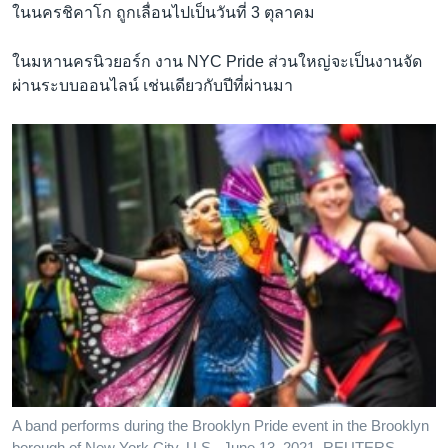
ในนครชิคาโก ถูกเลื่อนไปเป็นวันที่ 3 ตุลาคม
ในมหานครนิวยอร์ก งาน NYC Pride ส่วนใหญ่จะเป็นงานจัด
ผ่านระบบออนไลน์ เช่นเดียวกับปีที่ผ่านมา
A band performs during the Brooklyn Pride event in the Brooklyn
borough of New York City, U.S., June 13, 2021. REUTERS