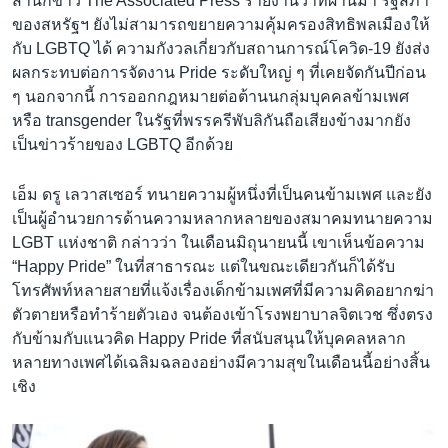
สำนักข่าว The Associated Press รายงานว่าที่ผ่านมา รัฐสภา
ของสหรัฐฯ ยังไม่สามารถขยายความคุ้มครองสิทธิพลเมืองให้
กับ LGBTQ ได้ ความกังวลเกี่ยวกับสถานการณ์โควิด-19 ยังส่ง
ผลกระทบต่อการจัดงาน Pride ระดับใหญ่ ๆ ที่เคยจัดกันปีก่อน
ๆ นอกจากนี้ การออกกฎหมายต่อต้านนกลุ่มบุคคลข้ามเพศ
หรือ transgender ในรัฐที่พรรครีพับลิกันถือเสียงข้างมากยัง
เป็นข่าวร้ายของ LGBTQ อีกด้วย
เอ็ม ดรู เลวาสเซอร์ ทนายความผู้หนึ่งที่เป็นคนข้ามเพศ และยัง
เป็นผู้อำนวยการด้านความหลากหลายของสมาคมทนายความ
LGBT แห่งชาติ กล่าวว่า ในเดือนมิถุนายนนี้ เขาเห็นข้อความ
“Happy Pride” ในที่สาธารณะ แต่ในขณะเดียวกันก็ได้รับ
โทรศัพท์หลายสายที่แจ้งเรื่องเด็กข้ามเพศที่มีความคิดอยากฆ่า
ตัวตายหรือทำร้ายตัวเอง จนต้องเข้าโรงพยาบาลจิตเวช ซึ่งตรง
กับข้ามกับแนวคิด Happy Pride ที่สนับสนุนให้บุคคลหลาก
หลายทางเพศได้เฉลิมฉลองอย่างมีความสุขในเดือนนี้อย่างสิ้น
เชิง