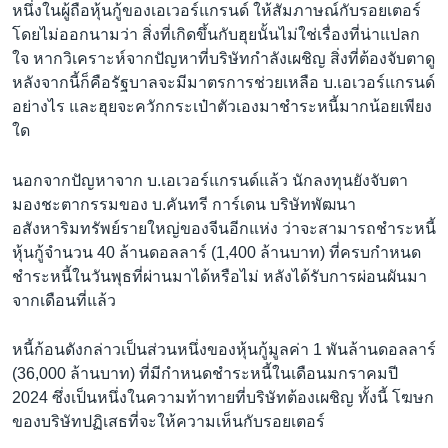
หนึ่งในผู้ถือหุ้นกู้ของเอเวอร์แกรนด์ ให้สัมภาษณ์กับรอยเตอร์
โดยไม่ออกนามว่า สิ่งที่เกิดขึ้นกับฮุยนั้นไม่ใช่เรื่องที่น่าแปลก
ใจ หากวิเคราะห์จากปัญหาที่บริษัทกำลังเผชิญ สิ่งที่ต้องจับตาดู
หลังจากนี้ก็คือรัฐบาลจะมีมาตรการช่วยเหลือ บ.เอเวอร์แกรนด์
อย่างไร และฮุยจะควักกระเป๋าตัวเองมาชำระหนี้มากน้อยเพียง
ใด
นอกจากปัญหาจาก บ.เอเวอร์แกรนด์แล้ว นักลงทุนยังจับตา
มองชะตากรรมของ บ.คันทรี การ์เดน บริษัทพัฒนา
อสังหาริมทรัพย์รายใหญ่ของจีนอีกแห่ง ว่าจะสามารถชำระหนี้
หุ้นกู้จำนวน 40 ล้านดอลลาร์ (1,400 ล้านบาท) ที่ครบกำหนด
ชำระหนี้ในวันพุธที่ผ่านมาได้หรือไม่ หลังได้รับการผ่อนผันมา
จากเดือนที่แล้ว
หนี้ก้อนดังกล่าวเป็นส่วนหนึ่งของหุ้นกู้มูลค่า 1 พันล้านดอลลาร์
(36,000 ล้านบาท) ที่มีกำหนดชำระหนี้ในเดือนมกราคมปี
2024 ซึ่งเป็นหนึ่งในความท้าทายที่บริษัทต้องเผชิญ ทั้งนี้ โฆษก
ของบริษัทปฏิเสธที่จะให้ความเห็นกับรอยเตอร์