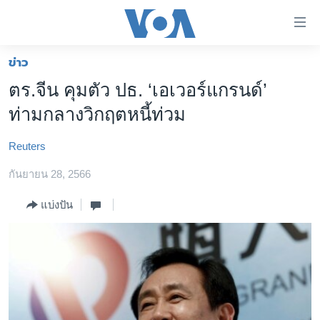
ลิ้งค์
เชื่อม
ต่อ
ข่าว
หน้าหลัก
ข้าม
ตร.จีน คุมตัว ปธ. ‘เอเวอร์แกรนด์’
ไป
โลก
ท่ามกลางวิกฤตหนี้ท่วม
เนื้อหา
เอเชีย
หลัก
Reuters
สหรัฐฯ
ข้าม
ไป
กันยายน 28, 2566
ไทย
หน้า
ธุรกิจ
แบ่งปัน
หลัก
ข้าม
วิทยาศาสตร์
ไป
สังคมและสุขภาพ
ที่
การ
ไลฟ์สไตล์
ค้นหา
ตรวจสอบข่าว