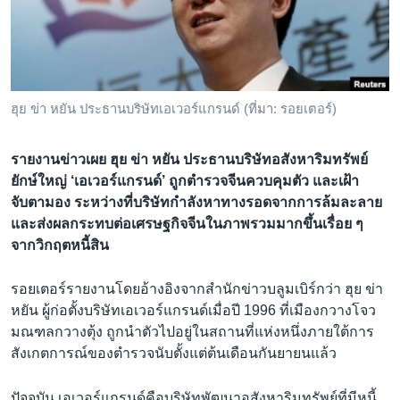
เรียนรู้ภาษาอังกฤษ
พอดคาสต์
ติดตามเรา
ฮุย ข่า หยัน ประธานบริษัทเอเวอร์แกรนด์ (ที่มา: รอยเตอร์)
รายงานข่าวเผย ฮุย ข่า หยัน ประธานบริษัทอสังหาริมทรัพย์
เลือกภาษา
ยักษ์ใหญ่ ‘เอเวอร์แกรนด์’ ถูกตำรวจจีนควบคุมตัว และเฝ้า
จับตามอง ระหว่างที่บริษัทกำลังหาทางรอดจากการล้มละลาย
และส่งผลกระทบต่อเศรษฐกิจจีนในภาพรวมมากขึ้นเรื่อย ๆ
จากวิกฤตหนี้สิน
รอยเตอร์รายงานโดยอ้างอิงจากสำนักข่าวบลูมเบิร์กว่า ฮุย ข่า
หยัน ผู้ก่อตั้งบริษัทเอเวอร์แกรนด์เมื่อปี 1996 ที่เมืองกวางโจว
มณฑลกวางตุ้ง ถูกนำตัวไปอยู่ในสถานที่แห่งหนึ่งภายใต้การ
สังเกตการณ์ของตำรวจนับตั้งแต่ต้นเดือนกันยายนแล้ว
ปัจจุบัน เอเวอร์แกรนด์คือบริษัทพัฒนาอสังหาริมทรัพย์ที่มีหนี้