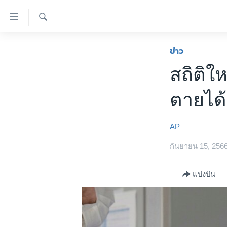
ลิ้งค์
เชื่อม
ค้นหา
ต่อ
หน้าหลัก
ข่าว
ข้าม
โลก
สถิติใ
ไป
เอเชีย
เนื้อหา
ตายได้
หลัก
สหรัฐฯ
ข้าม
ไทย
ไป
AP
หน้า
ธุรกิจ
หลัก
กันยายน 15, 256
วิทยาศาสตร์
ข้าม
ไป
สังคมและสุขภาพ
แบ่งปัน
ที่
ไลฟ์สไตล์
การ
ตรวจสอบข่าว
ค้นหา