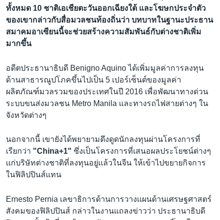
ทั้งหมด 10 ชาติเอเชียตะวันออกเฉียงใต้ และโฆษกประจำตัว
ของเขากล่าวกับสื่อมวลชนท้องถิ่นว่า บทบาทในฐานะประธาน
สมาคมอาเซียนนี้จะช่วยสร้างความสัมพันธ์กับต่างชาติเพิ่ม
มากขึ้น
อดีตประธานาธิบดี Benigno Aquino ได้เพิ่มมูลค่าการลงทุน
ด้านสาธารณูปโภคขึ้นไปเป็น 5 เปอร์เซ็นต์ของมูลค่า
ผลิตภัณฑ์มวลรวมของประเทศในปี 2016 เพื่อพัฒนาทางด่วน
ระบบขนส่งมวลชน Metro Manila และทางรถไฟสายต่างๆ ใน
จังหวัดต่างๆ
นอกจากนี้ เขายังได้พยายามดึงดูดนักลงทุนผ่านโครงการที่
เรียกว่า
"China+1"
ซึ่งเป็นโครงการที่เสนอผลประโยชน์ต่างๆ
เเก่บริษัทต่างชาติที่ลงทุนอยู่เเล้วในจีน ให้เข้าไปขยายกิจการ
ในฟิลิปปินส์แทน
Ernesto Pernia เลขาธิการด้านการวางเเผนด้านเศรษฐศาสตร์
สังคมของฟิลิปปินส์ กล่าวในงานแถลงข่าวว่า ประธานาธิบดี