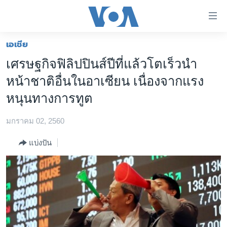
ลิ้งค์
เชื่อม
ต่อ
เอเชีย
หน้าหลัก
ข้าม
เศรษฐกิจฟิลิปปินส์ปีที่แล้วโตเร็วนำ
ไป
โลก
หน้าชาติอื่นในอาเซียน เนื่องจากแรง
เนื้อหา
เอเชีย
หลัก
หนุนทางการทูต
สหรัฐฯ
ข้าม
ไป
มกราคม 02, 2560
ไทย
หน้า
ธุรกิจ
แบ่งปัน
หลัก
ข้าม
วิทยาศาสตร์
ไป
สังคมและสุขภาพ
ที่
การ
ไลฟ์สไตล์
ค้นหา
ตรวจสอบข่าว