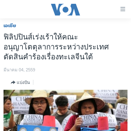
ลิ้งค์
เชื่อม
ต่อ
เอเชีย
หน้าหลัก
ข้าม
ฟิลิปปินส์เร่งเร้าให้คณะ
ไป
โลก
อนุญาโตตุลาการระหว่างประเทศ
เนื้อหา
เอเชีย
หลัก
ตัดสินคำร้องเรื่องทะเลจีนใต้
สหรัฐฯ
ข้าม
ไป
มีนาคม 04, 2559
ไทย
หน้า
ธุรกิจ
แบ่งปัน
หลัก
ข้าม
วิทยาศาสตร์
ไป
สังคมและสุขภาพ
ที่
การ
ไลฟ์สไตล์
ค้นหา
ตรวจสอบข่าว