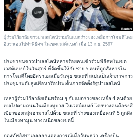
เรียนรู้ภาษาอังกฤษ
พอดคาสต์
ติดตามเรา
ผู้่ร่วมไว้อาลัยชาวปาเลสไตน์ร่วมกันแบกร่างของเหยื่อการโจมตีโดย
อิสราเอลไปทำพิธีศพ ในเขตเวสต์แบงก์ เมื่อ 13 ก.ย. 2567
เลือกภาษา
ประชาชนชาวปาเลสไตน์หลายร้อยคนเข้าร่วมพิธีศพในเขต
เวสต์แบงก์ในวันศุกร์ ที่จัดขึ้นให้กับชาย 5 คนที่ถูกสังหารใน
การโจมตีโดยอิสราเอลเมื่อวันพุธ ขณะที่ สเปนเป็นเจ้าภาพการ
ประชุมระดับสูงเพื่อหารือประเด็นการจัดตั้งรัฐปาเลสไตน์
เหล่าผู้ร่วมไว้อาลัยเดินพร้อม ๆ กับแบกร่างของเหยื่อ 4 คนด้วย
เปลไปตามถนนในเมืองทูบาส ในเวสต์แบงก์ โดยบางคนถือธงสี
เขียวของกลุ่มฮามาสไปด้วย ขณะที่ ร่างของเหยื่อคนที่ 5 ถูกฝัง
ในเมืองทามูน ทางเหนือของเขตนี้
กองทัพอิสราเอลออกแถลงการณ์เมื่อวันพุธว่า เครื่องบิน