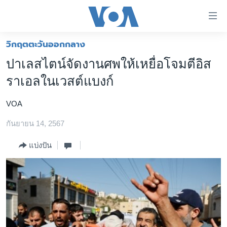
ลิ้งค์
เชื่อม
ต่อ
วิกฤตตะวันออกกลาง
หน้าหลัก
ข้าม
ปาเลสไตน์จัดงานศพให้เหยื่อโจมตีอิส
ไป
โลก
ราเอลในเวสต์แบงก์
เนื้อหา
เอเชีย
หลัก
VOA
สหรัฐฯ
ข้าม
ไป
กันยายน 14, 2567
ไทย
หน้า
ธุรกิจ
แบ่งปัน
หลัก
ข้าม
วิทยาศาสตร์
ไป
สังคมและสุขภาพ
ที่
การ
ไลฟ์สไตล์
ค้นหา
ตรวจสอบข่าว