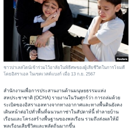
ชาวปาเลสไตน์เข้าร่วมไว้อาลัยในพิธีศพของผู้เสียชีวิตในการโจมตี
โดยอิสราเอล ในเขตเวสต์แบงก์ เมื่อ 13 ก.ย. 2567
สำนักงานเพื่อการประสานงานด้านมนุษยธรรมแห่ง
สหประชาชาติ (OCHA) รายงานในวันศุกร์ว่า การถล่มด้วย
ระเบิดของอิสราเอลทางจากทางอากาศและทางพื้นดินยังคง
เดินหน้าต่อไปทั่วพื้นที่ฉนวนกาซ่าในสัปดาห์นี้ ทำลายบ้าน
เรือนและโครงสร้างพื้นฐานของพลเรือน รวมถึงส่งผลให้มี
พลเรือนเสียชีวิตและพลัดถิ่นมากขึ้น