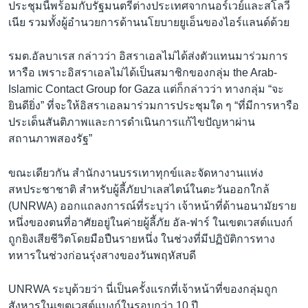
ประชุมนี้พร้อมกับรัฐมนตรีต่างประเทศจากนอร์เวย์และสโลวี
เนีย รวมทั้งผู้อำนวยการด้านนโยบายยูเอ็นของไอร์แลนด์ด้วย
รมต.อัลบาเรส กล่าวว่า อิสราเอลไม่ได้ส่งตัวแทนมาร่วมการ
หารือ เพราะอิสราเอลไม่ได้เป็นสมาชิกของกลุ่ม the Arab-
Islamic Contact Group for Gaza แต่ก็กล่าวว่า ทางกลุ่ม “จะ
ยินดียิ่ง” ที่จะให้อิสราเอลมาร่วมการประชุมใด ๆ “ที่มีการหารือ
ประเด็นสันติภาพและการดำเนินการแก้ไขปัญหาผ่าน
สถานภาพสองรัฐ”
ขณะเดียวกัน สำนักงานบรรเทาทุกข์และจัดหางานแห่ง
สหประชาชาติ สำหรับผู้ลี้ภัยปาเลสไตน์ในตะวันออกใกล้
(UNRWA) ออกแถลงการณ์ที่ระบุว่า เจ้าหน้าที่ด้านอนามัยราย
หนึ่งของตนที่อาศัยอยู่ในค่ายผู้ลี้ภัย อัล-ฟาร์ ในเขตเวสต์แบงก์
ถูกยิงเสียชีวิตโดยมือปืนรายหนึ่ง ในช่วงที่มีปฏิบัติการทาง
ทหารในช่วงก่อนรุ่งสางของวันพฤหัสบดี
UNRWA ระบุด้วยว่า นี่เป็นครั้งแรกที่เจ้าหน้าที่ของกลุ่มถูก
สังหารในเขตเวสต์แบงก์ในรอบกว่า 10 ปี