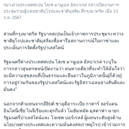
รมว.ต่างประเทศสเปน โฮเซ มานูเอล อัลบาเรส กล่าวเปิดงานการ
ประชุมร่วมผู้แทนชาติยุโรปและชาติมุสลิม ที่กรุงมาดริด เมื่อ 13
ก.ย. 2567
ส่วนที่กรุงมาดริด รัฐบาลสเปนเป็นเจ้าภาพการประชุมระหว่าง
ชาติยุโรปและชาติมุสลิมเพื่อหารือสถานการณ์ในกาซ่าและ
ประเด็นการจัดตั้งรัฐปาเลสไตน์
รัฐมนตรีต่างประเทศสเปน โฮเซ มานูเอล อัลบาเรส ระบุใน
การกล่าวสุนทรพจน์เปิดงานว่า หนทางเดียวที่จะทำให้มั่นใจว่า
จะมีความสุขสงบที่เป็นธรรมและยืนยาวในภูมิภาคนั้น[ก็ด้วย]
การอยู่ร่วมกันของรัฐปาเลสไตน์และรัฐอิสราเอลอย่างสันติและ
มั่นคง”
นอกจากตัวแทนจากอียิปต์ ซาอุดีอาระเบีย กาตาร์ จอร์แดน
อินโดนีเซีย ไนจีเรียและตุรกีแล้ว โมฮัมหมัด มุสตาฟา นายก
รัฐมนตรีปาเลสไตน์และ โจเซพ บอร์เรลล์ ผู้แทนระดับสูงด้าน
นโยบายต่างประเทศและความมั่นคงสหภาพยุโรป เข้าร่วมการ