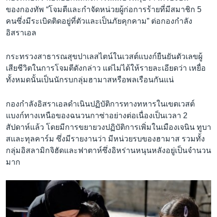
ของกองทัพ “โจมตีและกำจัดหน่วยผู้ก่อการร้ายที่มีสมาชิก 5
คนซึ่งมีระเบิดติดอยู่ที่ตัวและเป็นภัยคุกคาม” ต่อกองกำลัง
อิสราเอล
กระทรวงสาธารณสุขปาเลสไตน์ในเวสต์แบงก์ยืนยันตัวเลขผู้
เสียชีวิตในการโจมตีดังกล่าว แต่ไม่ได้ให้รายละเอียดว่า เหยื่อ
ทั้งหมดนั้นเป็นนักรบกลุ่มฮามาสหรือพลเรือนกันแน่
กองกำลังอิสราเอลดำเนินปฏิบัติการทางทหารในเขตเวสต์
แบงก์ทางเหนือของฉนวนกาซ่าอย่างต่อเนื่องเป็นเวลา 2
สัปดาห์แล้ว โดยมีการขยายวงปฏิบัติการเพิ่มในเมืองเจนิน ทูบา
สและทุลคาร์ม ซึ่งมีรายงานว่า มีหน่วยรบของฮามาส รวมทั้ง
กลุ่มอิสลามิกจิฮัดและฟาตาห์ซึ่งอิหร่านหนุนหลังอยู่เป็นจำนวน
มาก