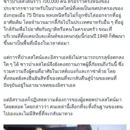
ชาวปาเลสไตน์ราว 700,000 คน หรือราวครึ่งหนึ่งของ
ประชากรชาวอาหรับในปาเลสไตน์ที่เคยเป็นเขตปกครองของ
อังกฤษเมื่อ 75 ปีก่อน หลบหนีหรือไม่ก็ถูกขับไล่ออกจากที่อยู่
อาศัยเดิม โดยจำนวนมากลี้ภัยไปในประเทศอาหรับอื่น ๆ ที่อยู่
ใกล้กันเพื่อไปอาศัยกับญาติหรือคนในครอบครัว ขณะที่
บริเวณที่ตั้งแคมป์และเต็นท์ของคนกลุ่มนี้ก่อนปี 1948 ก็พัฒนา
ขึ้นมาเป็นพื้นที่เมืองในเวลาต่อมา
แต่การที่ปาเลสไตน์และอิสราเอลยังไม่สามารถบรรลุข้อตกลง
ใด ๆ ได้ ชาวปาเลสไตน์จึงยังคงสถานภาพผู้ลี้ภัยจนถึงวันนี้ ซึ่ง
รวมความถึงผู้คนที่อาศัยในเวสต์แบงก์และกาซ่าด้วย โดย
ทั้งหมดยังคงยืนยันสิทธิ์ของตนที่จะกลับคืนสู่บ้านของตนที่
ปัจจุบันอยู่ในอาณาเขตของอิสราเอล
แต่อิสราเอลก็ปฏิเสธความต้องการของผู้อพยพปาเลสไตน์มา
โดยตลอด โดยกล่าวว่า คนเหล่านี้เลือกที่จะทิ้งถิ่นฐานของตน
ไปเองและไม่มีสิทธิ์ที่จะกลับมาทวง