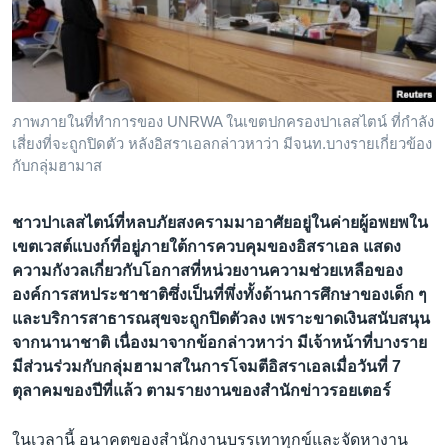
เรียนรู้ภาษาอังกฤษ
พอดคาสต์
ติดตามเรา
ภาพภายในที่ทำการของ UNRWA ในเขตปกครองปาเลสไตน์ ที่กำลัง
เสี่ยงที่จะถูกปิดตัว หลังอิสราเอลกล่าวหาว่า มีจนท.บางรายเกี่ยวข้อง
กับกลุ่มฮามาส
เลือกภาษา
ชาวปาเลสไตน์ที่หลบภัยสงครามมาอาศัยอยู่ในค่ายผู้อพยพใน
เขตเวสต์แบงก์ที่อยู่ภายใต้การควบคุมของอิสราเอล แสดง
ความกังวลเกี่ยวกับโอกาสที่หน่วยงานความช่วยเหลือของ
องค์การสหประชาชาติซึ่งเป็นที่พึ่งทั้งด้านการศึกษาของเด็ก ๆ
และบริการสาธารณสุขจะถูกปิดตัวลง เพราะขาดเงินสนับสนุน
จากนานาชาติ เนื่องมาจากข้อกล่าวหาว่า มีเจ้าหน้าที่บางราย
มีส่วนร่วมกับกลุ่มฮามาสในการโจมตีอิสราเอลเมื่อวันที่ 7
ตุลาคมของปีที่แล้ว ตามรายงานของสำนักข่าวรอยเตอร์
ในเวลานี้ อนาคตของสำนักงานบรรเทาทุกข์และจัดหางาน