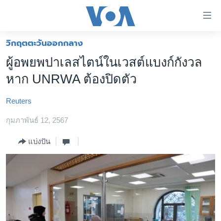
ลิ้งค์
เชื่อม
ต่อ
วิกฤตตะวันออกกลาง
หน้าหลัก
ข้าม
ผู้อพยพปาเลสไตน์ในเวสต์แบงก์กังวล
ไป
โลก
หาก UNRWA ต้องปิดตัว
เนื้อหา
เอเชีย
หลัก
Reuters
สหรัฐฯ
ข้าม
ไป
กุมภาพันธ์ 12, 2567
ไทย
หน้า
ธุรกิจ
แบ่งปัน
หลัก
ข้าม
วิทยาศาสตร์
ไป
สังคมและสุขภาพ
ที่
การ
ไลฟ์สไตล์
ค้นหา
ตรวจสอบข่าว