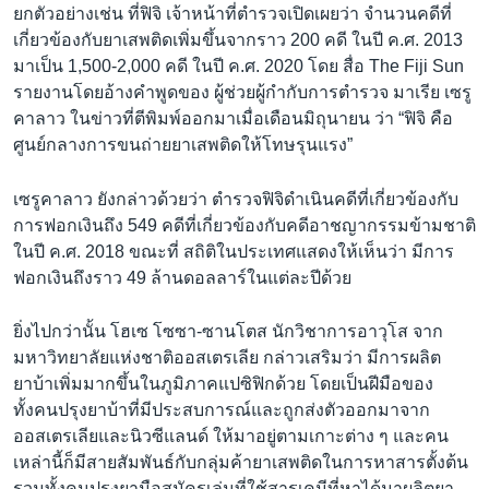
ยกตัวอย่างเช่น ที่ฟิจิ เจ้าหน้าที่ตำรวจเปิดเผยว่า จำนวนคดีที่
เกี่ยวข้องกับยาเสพติดเพิ่มขึ้นจากราว 200 คดี ในปี ค.ศ. 2013
มาเป็น 1,500-2,000 คดี ในปี ค.ศ. 2020 โดย สื่อ The Fiji Sun
รายงานโดยอ้างคำพูดของ ผู้ช่วยผู้กำกับการตำรวจ มาเรีย เซรู
คาลาว ในข่าวที่ตีพิมพ์ออกมาเมื่อเดือนมิถุนายน ว่า “ฟิจิ คือ
ศูนย์กลางการขนถ่ายยาเสพติดให้โทษรุนแรง”
เซรูคาลาว ยังกล่าวด้วยว่า ตำรวจฟิจิดำเนินคดีที่เกี่ยวข้องกับ
การฟอกเงินถึง 549 คดีที่เกี่ยวข้องกับคดีอาชญากรรมข้ามชาติ
ในปี ค.ศ. 2018 ขณะที่ สถิติในประเทศแสดงให้เห็นว่า มีการ
ฟอกเงินถึงราว 49 ล้านดอลลาร์ในแต่ละปีด้วย
ยิ่งไปกว่านั้น โฮเซ โซซา-ซานโตส นักวิชาการอาวุโส จาก
มหาวิทยาลัยแห่งชาติออสเตรเลีย กล่าวเสริมว่า มีการผลิต
ยาบ้าเพิ่มมากขึ้นในภูมิภาคแปซิฟิกด้วย โดยเป็นฝีมือของ
ทั้งคนปรุงยาบ้าที่มีประสบการณ์และถูกส่งตัวออกมาจาก
ออสเตรเลียและนิวซีแลนด์ ให้มาอยู่ตามเกาะต่าง ๆ และคน
เหล่านี้ก็มีสายสัมพันธ์กับกลุ่มค้ายาเสพติดในการหาสารตั้งต้น
รวมทั้งคนปรุงยามือสมัครเล่นที่ใช้สารเคมีที่หาได้มาผลิตยา