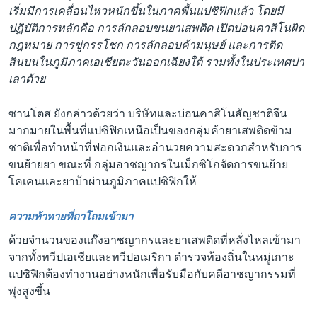
เริ่มมีการเคลื่อนไหวหนักขึ้นในภาคพื้นแปซิฟิกแล้ว โดยมี
ปฏิบัติการหลักคือ การลักลอบขนยาเสพติด เปิดบ่อนคาสิโนผิด
กฎหมาย การขู่กรรโชก การลักลอบค้ามนุษย์ และการติด
สินบนในภูมิภาคเอเชียตะวันออกเฉียงใต้ รวมทั้งในประเทศปา
เลาด้วย
ซานโตส ยังกล่าวด้วยว่า บริษัทและบ่อนคาสิโนสัญชาติจีน
มากมายในพื้นที่แปซิฟิกเหนือเป็นของกลุ่มค้ายาเสพติดข้าม
ชาติเพื่อทำหน้าที่ฟอกเงินและอำนวยความสะดวกสำหรับการ
ขนย้ายยา ขณะที่ กลุ่มอาชญากรในเม็กซิโกจัดการขนย้าย
โคเคนและยาบ้าผ่านภูมิภาคแปซิฟิกให้
ความท้าทายที่ถาโถมเข้ามา
ด้วยจำนวนของแก๊งอาชญากรและยาเสพติดที่หลั่งไหลเข้ามา
จากทั้งทวีปเอเชียและทวีปอเมริกา ตำรวจท้องถิ่นในหมู่เกาะ
แปซิฟิกต้องทำงานอย่างหนักเพื่อรับมือกับคดีอาชญากรรมที่
พุ่งสูงขึ้น