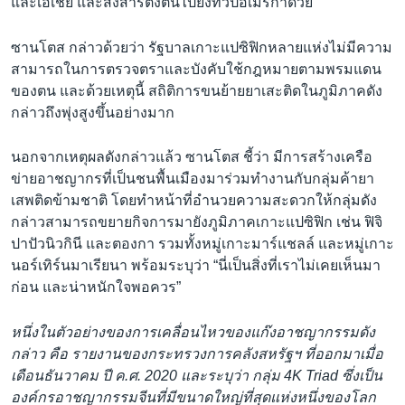
และเอเชีย และส่งสารตั้งต้นไปยังทวีปอเมริกาด้วย”
ซานโตส กล่าวด้วยว่า รัฐบาลเกาะแปซิฟิกหลายแห่งไม่มีความ
สามารถในการตรวจตราและบังคับใช้กฎหมายตามพรมแดน
ของตน และด้วยเหตุนี้ สถิติการขนย้ายยาเสะติดในภูมิภาคดัง
กล่าวถึงพุ่งสูงขึ้นอย่างมาก
นอกจากเหตุผลดังกล่าวแล้ว ซานโตส ชี้ว่า มีการสร้างเครือ
ข่ายอาชญากรที่เป็นชนพื้นเมืองมาร่วมทำงานกับกลุ่มค้ายา
เสพติดข้ามชาติ โดยทำหน้าที่อำนวยความสะดวกให้กลุ่มดัง
กล่าวสามารถขยายกิจการมายังภูมิภาคเกาะแปซิฟิก เช่น ฟิจิ
ปาปัวนิวกินี และตองกา รวมทั้งหมู่เกาะมาร์แชลล์ และหมู่เกาะ
นอร์เทิร์นมาเรียนา พร้อมระบุว่า “นี่เป็นสิ่งที่เราไม่เคยเห็นมา
ก่อน และน่าหนักใจพอควร”
หนึ่งในตัวอย่างของการเคลื่อนไหวของแก๊งอาชญากรรมดัง
กล่าว คือ รายงานของกระทรวงการคลังสหรัฐฯ ที่ออกมาเมื่อ
เดือนธันวาคม ปี ค.ศ. 2020 และระบุว่า กลุ่ม 4K Triad ซึ่งเป็น
องค์กรอาชญากรรมจีนที่มีขนาดใหญ่ที่สุดแห่งหนึ่งของโลก