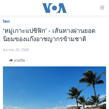
ลิ้งค์
เชื่อม
ต่อ
โลก
หน้าหลัก
ข้าม
‘หมู่เกาะแปซิฟิก’ - เส้นทางผ่านยอด
ไป
โลก
นิยมของแก๊งอาชญากรข้ามชาติ
เนื้อหา
เอเชีย
หลัก
ตุลาคม 28, 2565
สหรัฐฯ
ข้าม
ไป
ไทย
แบ่งปัน
หน้า
ธุรกิจ
หลัก
ข้าม
วิทยาศาสตร์
ไป
สังคมและสุขภาพ
ที่
การ
ไลฟ์สไตล์
ค้นหา
ตรวจสอบข่าว