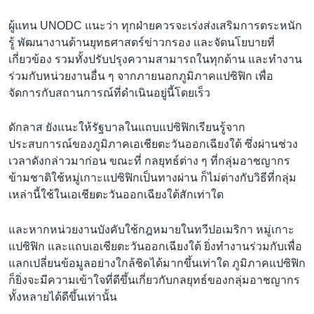
ผู้แทน UNODC แนะว่า ทุกฝ่ายควรจะเร่งส่งเสริมการตระหนัก
รู้ พัฒนางานด้านยุทธศาสตร์ข่าวกรอง และจัดนโยบายที่
เกี่ยวข้อง รวมทั้งปรับปรุงความสามารถในทุกด้าน และทำงาน
ร่วมกับหน่วยงานอื่น ๆ จากภายนอกภูมิภาคแปซิฟิก เพื่อ
จัดการกับสถานการณ์ที่ดำเนินอยู่นี้โดยเร็ว
ดักลาส ยังแนะให้รัฐบาลในแถบแปซิฟิกเรียนรู้จาก
ประสบการณ์ของภูมิภาคเอเชียตะวันออกเฉียงใต้ ซึ่งผ่านช่วง
เวลาดังกล่าวมาก่อน ขณะที่ กลยุทธ์ต่าง ๆ ที่กลุ่มอาชญากร
ข้ามชาติใช้หมู่เกาะแปซิฟิกเป็นทางผ่าน ก็ไม่ต่างกับวิธีที่กลุ่ม
เหล่านี้ใช้ในเอเชียตะวันออกเฉียงใต้สักเท่าใด
และหากหน่วยงานบังคับใช้กฎหมายในทวีปอเมริกา หมู่เกาะ
แปซิฟิก และแถบเอเชียตะวันออกเฉียงใต้ ยิ่งทำงานร่วมกับเพื่อ
แลกเปลี่ยนข้อมูลอย่างใกล้ชิดได้มากขึ้นเท่าใด ภูมิภาคแปซิฟิก
ก็ยิ่งจะมีความเข้าใจที่ดีขึ้นเกี่ยวกับกลยุทธ์ของกลุ่มอาชญากร
ทั้งหลายได้ดีขึ้นเท่านั้น