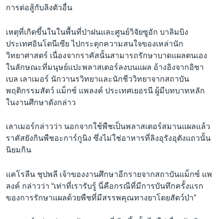
การต่อสู้กับลิงตัวอื่น
เหตุที่เกิดขึ้นในในพื้นที่ป่าฝนและศูนย์วิจัยซูอัก บาลิมบิง
ประเทศอินโดนีเซีย ไปกระตุกความสนใจของเหล่านัก
วิทยาศาสตร์ เนื่องจากราคัสนั้นสามารถรักษาบาดแผลตนเอง
ในลักษณะที่มนุษย์แปะพลาสเตอร์ลงบนแผล อ้างอิงจากอิซา
เบล เลาเมอร์ นักวานรวิทยาและนักชีววิทยาจากสถาบัน
พฤติกรรมสัตว์ แม็กซ์ แพลงค์ ประเทศเยอรนี ผู้มีบทบาทหลัก
ในงานศึกษาดังกล่าว
เลาเมอร์กล่าวว่า นอกจากใช้พืชเป็นพลาสเตอร์สมานแผลแล้ว
ราคัสยังกินพืชอะการ์กูนิง ซึ่งไม่ใช่อาหารที่ลิงอุรังอุตังแถวนั้น
นิยมกิน
แคโรลีน ชุปพลี เจ้าของงานศึกษาอีกรายจากสถาบันแม็กซ์ แพ
ลงค์ กล่าวว่า “เท่าที่เรารับรู้ นี่คือกรณีที่มีการบันทึกครั้งแรก
ของการรักษาแผลด้วยพืชที่มีสรรพคุณทางยาโดยสัตว์ป่า”