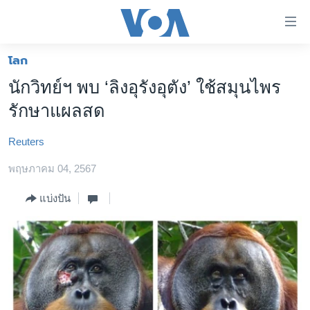
ลิ้งค์
เชื่อม
ต่อ
โลก
หน้าหลัก
ข้าม
นักวิทย์ฯ พบ ‘ลิงอุรังอุตัง’ ใช้สมุนไพร
ไป
โลก
รักษาแผลสด
เนื้อหา
เอเชีย
หลัก
Reuters
สหรัฐฯ
ข้าม
ไป
พฤษภาคม 04, 2567
ไทย
หน้า
ธุรกิจ
แบ่งปัน
หลัก
ข้าม
วิทยาศาสตร์
ไป
สังคมและสุขภาพ
ที่
การ
ไลฟ์สไตล์
ค้นหา
ตรวจสอบข่าว