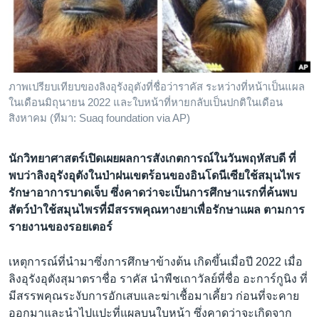
เรียนรู้ภาษาอังกฤษ
พอดคาสต์
ติดตามเรา
ภาพเปรียบเทียบของลิงอุรังอุตังที่ชื่อว่าราคัส ระหว่างที่หน้าเป็นแผล
ในเดือนมิถุนายน 2022 และใบหน้าที่หายกลับเป็นปกติในเดือน
สิงหาคม (ทีมา: Suaq foundation via AP)
เลือกภาษา
นักวิทยาศาสตร์เปิดเผยผลการสังเกตการณ์ในวันพฤหัสบดี ที่
พบว่าลิงอุรังอุตังในป่าฝนเขตร้อนของอินโดนีเซียใช้สมุนไพร
รักษาอาการบาดเจ็บ ซึ่งคาดว่าจะเป็นการศึกษาแรกที่ค้นพบ
สัตว์ป่าใช้สมุนไพรที่มีสรรพคุณทางยาเพื่อรักษาแผล ตามการ
รายงานของรอยเตอร์
เหตุการณ์ที่นำมาซึ่งการศึกษาข้างต้น เกิดขึ้นเมื่อปี 2022 เมื่อ
ลิงอุรังอุตังสุมาตราชื่อ ราคัส นำพืชเถาวัลย์ที่ชื่อ อะการ์กูนิง ที่
มีสรรพคุณระงับการอักเสบและฆ่าเชื้อมาเคี้ยว ก่อนที่จะคาย
ออกมาและนำไปแปะที่แผลบนใบหน้า ซึ่งคาดว่าจะเกิดจาก