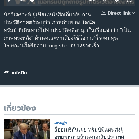
เรียนรู้ภาษาอังกฤษ
Direct link
นักวิเคราะห์ ผู้เขียนหนังสือเกี่ยวกับภาพ
พอดคาสต์
ประวัติศาสตร์ระบุว่า ภาพถ่ายของ โดนัล
ทรัมป์ ที่เดินทางไปทำประวัติคดีอาญาในเรือนจำว่า "เป็น
ติดตามเรา
ภาพทรงพลัง" ด้านคณะหาเสียงใช้โอกาสนี้ระดมทุน
โฆษณาเสื้อยืดลาย mug shot อย่างรวดเร็ว
เลือกภาษา
แบ่งปัน
เกี่ยวข้อง
สหรัฐฯ
สื่ออเมริกันเผย ทรัมป์มีแผนส่งผู้
อพยพหลายล้านคนกลับประเทศ