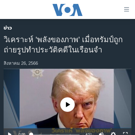
ลิ้งค์
เชื่อม
ต่อ
ข่าว
หน้าหลัก
ข้าม
วิเคราะห์ 'พลังของภาพ' เมื่อทรัมป์ถูก
ไป
โลก
ถ่ายรูปทำประวัติคดีในเรือนจำ
เนื้อหา
เอเชีย
หลัก
สหรัฐฯ
สิงหาคม 26, 2566
ข้าม
ไป
ไทย
หน้า
ธุรกิจ
หลัก
ข้าม
วิทยาศาสตร์
ไป
No media source currently available
สังคมและสุขภาพ
ที่
การ
ไลฟ์สไตล์
ค้นหา
ตรวจสอบข่าว
0:00
4:51