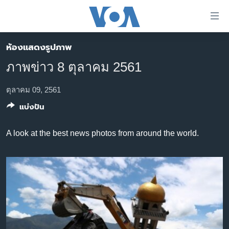
ลิ้งค์
เชื่อม
ต่อ
ห้องแสดงรูปภาพ
หน้าหลัก
ข้าม
ภาพข่าว 8 ตุลาคม 2561
ไป
โลก
เนื้อหา
เอเชีย
ตุลาคม 09, 2561
หลัก
แบ่งปัน
สหรัฐฯ
ข้าม
ไป
ไทย
A look at the best news photos from around the world.
หน้า
ธุรกิจ
หลัก
ข้าม
วิทยาศาสตร์
ไป
สังคมและสุขภาพ
ที่
การ
ไลฟ์สไตล์
ค้นหา
ตรวจสอบข่าว