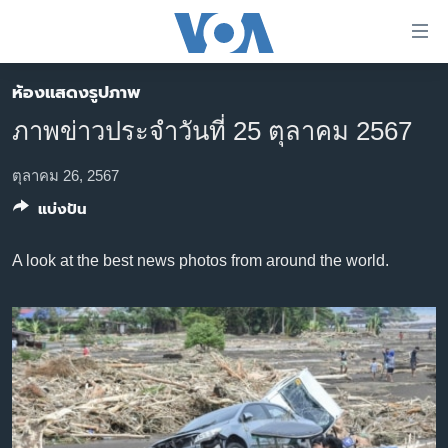
ลิ้งค์
เชื่อม
ต่อ
ห้องแสดงรูปภาพ
หน้าหลัก
ข้าม
ภาพข่าวประจำวันที่ 25 ตุลาคม 2567
ไป
โลก
เนื้อหา
เอเชีย
ตุลาคม 26, 2567
หลัก
แบ่งปัน
สหรัฐฯ
ข้าม
ไป
ไทย
A look at the best news photos from around the world.
หน้า
ธุรกิจ
หลัก
ข้าม
วิทยาศาสตร์
ไป
สังคมและสุขภาพ
ที่
การ
ไลฟ์สไตล์
ค้นหา
ตรวจสอบข่าว