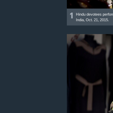
1
Hindu devotees perform 
India, Oct. 21, 2015.