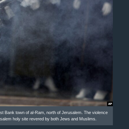
West Bank town of al-Ram, north of Jerusalem. The violence
erusalem holy site revered by both Jews and Muslims.