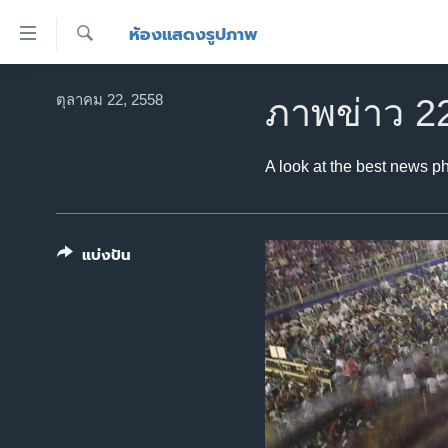
ลิ้งค์
ห้องแสดงรูปภาพ
เชื่อม
ค้นหา
ต่อ
หน้าหลัก
ตุลาคม 22, 2558
ภาพข่าว 2
ข้าม
โลก
ไป
เอเชีย
เนื้อหา
A look at the best news p
หลัก
สหรัฐฯ
ข้าม
ไทย
ไป
แบ่งปัน
หน้า
ธุรกิจ
หลัก
วิทยาศาสตร์
ข้าม
ไป
สังคมและสุขภาพ
ที่
ไลฟ์สไตล์
การ
ตรวจสอบข่าว
ค้นหา