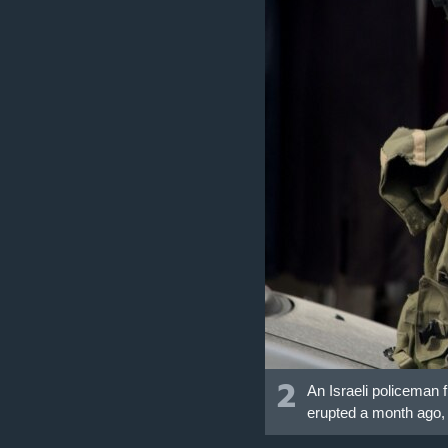
2
An Israeli policeman 
erupted a month ago, 