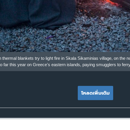
 thermal blankets try to light fire in Skala Sikaminias village, on th
o far this year on Greece's eastern islands, paying smugglers to fer
โหลดเพิ่มเติม