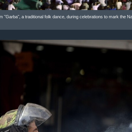
"Garba", a traditional folk dance, during celebrations to mark the Navr