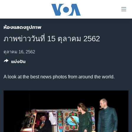
ลิ้งค์
เชื่อม
ต่อ
ห้องแสดงรูปภาพ
หน้าหลัก
ข้าม
ภาพข่าววันที่ 15 ตุลาคม 2562
ไป
โลก
เนื้อหา
เอเชีย
ตุลาคม 16, 2562
หลัก
แบ่งปัน
สหรัฐฯ
ข้าม
ไป
ไทย
A look at the best news photos from around the world.
หน้า
ธุรกิจ
หลัก
ข้าม
วิทยาศาสตร์
ไป
สังคมและสุขภาพ
ที่
การ
ไลฟ์สไตล์
ค้นหา
ตรวจสอบข่าว