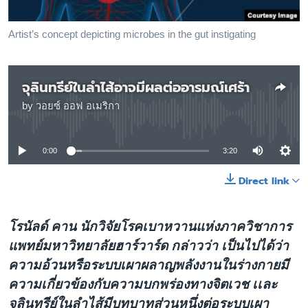
เรียนรู้ภาษาอังกฤษ
พอดคาสต์
Artist’s concept depicting microbes in the gut instigating
ติดตามเรา
จุลินทรีย์ในลำไส้อาจมีผลต่ออารมณ์เศร้า
by
วอยซ์ ออฟ อเมริกา
No media source currently available
เลือกภาษา
0:00
3:20
Direct link
โรนัลด์ คาน นักวิจัยโรคเบาหวานแห่งภาควิชาการ
แพทย์มหาวิทยาลัยฮาร์วาร์ด กล่าวว่า เป็นไปได้ว่า
ความอ้วนหรือระบบเผาผลาญพลังงานในร่างกายมี
ความเกี่ยวข้องกับความบกพร่องทางจิตเวช เเละ
จุลินทรีย์ในลำไส้มีบทบาทส่วนหนึ่งต่อระบบเผา