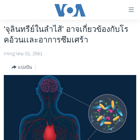
ลิ้งค์
เชื่อม
ต่อ
'จุลินทรีย์ในลำไส้' อาจเกี่ยวข้องกับโร
หน้าหลัก
ข้าม
คอ้วนเเละอาการซึมเศร้า
ไป
โลก
เนื้อหา
กรกฎาคม 01, 2561
เอเชีย
หลัก
สหรัฐฯ
ข้าม
แบ่งปัน
ไป
ไทย
หน้า
ธุรกิจ
หลัก
ข้าม
วิทยาศาสตร์
ไป
สังคมและสุขภาพ
ที่
การ
ไลฟ์สไตล์
ค้นหา
ตรวจสอบข่าว