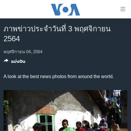
ลิ้งค์
เชื่อม
ต่อ
ภาพข่าวประจำวันที่ 3 พฤศจิกายน
หน้าหลัก
ข้าม
2564
ไป
โลก
เนื้อหา
เอเชีย
พฤศจิกายน 04, 2564
หลัก
แบ่งปัน
สหรัฐฯ
ข้าม
ไป
ไทย
A look at the best news photos from around the world.
หน้า
ธุรกิจ
หลัก
ข้าม
วิทยาศาสตร์
ไป
สังคมและสุขภาพ
ที่
การ
ไลฟ์สไตล์
ค้นหา
ตรวจสอบข่าว