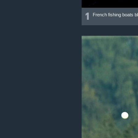
1
French fishing boats bl