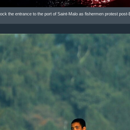
ock the entrance to the port of Saint-Malo as fishermen protest post-Br