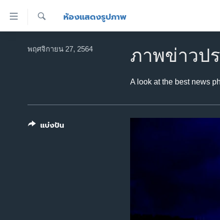
ลิ้งค์
ห้องแสดงรูปภาพ
เชื่อม
ค้นหา
ต่อ
หน้าหลัก
พฤศจิกายน 27, 2564
ภาพข่าวปร
ข้าม
โลก
ไป
เอเชีย
เนื้อหา
A look at the best news p
หลัก
สหรัฐฯ
ข้าม
ไทย
ไป
แบ่งปัน
หน้า
ธุรกิจ
หลัก
วิทยาศาสตร์
ข้าม
ไป
สังคมและสุขภาพ
ที่
ไลฟ์สไตล์
การ
ตรวจสอบข่าว
ค้นหา