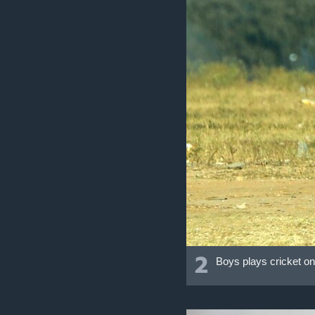
2
Boys plays cricket on