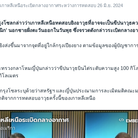
วุธเกาหลีเหนือระเบิดกลางอากาศระหว่างการทดสอบ 26 มิ.ย. 2024
ุงโซลกล่าวว่าเกาหลีเหนือทดสอบยิงอาวุธที่อาจจะเป็นขีปนาวุธควา
ซนิก' นอกชายฝั่งตะวันออกในวันพุธ ซึ่งจรวดดังกล่าวระเบิดกลางอ
กยิงส่งขึ้นมาจากจุดที่อยู่ใกล้กรุงเปียงยาง ตามข้อมูลของผู้บัญชากา
ทรวงกลาโหมญี่ปุ่นกล่าวว่าขีปนาวุธบินไต่ระดับความสูง 100 กิโ
กิโลเมตร
บาลกรุงโซลระบุด้วยว่าสหรัฐฯ และญี่ปุ่นประณามการละเมิดมติคณะ
ิจากการทดสอบอาวุธครั้งนี้ของเกาหลีเหนือ
กาหลีเหนือระเบิดกลางอากาศ
EMBE
อเมริกา