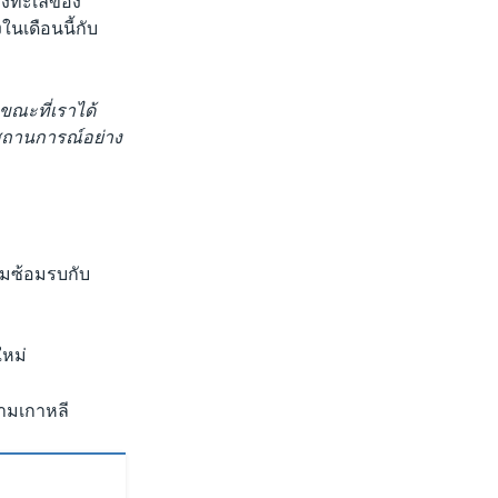
างทะเลของ
ในเดือนนี้กับ
width
px
"ขณะที่เราได้
มสถานการณ์อย่าง
่วมซ้อมรบกับ
ใหม่
รามเกาหลี