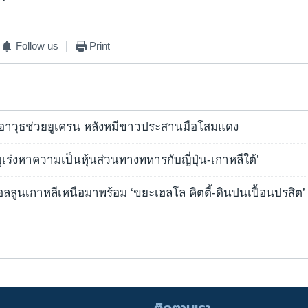
Follow us
Print
าวุธช่วยยูเครน หลังหมีขาวประสานมือโสมแดง
‘อียูเร่งหาความเป็นหุ้นส่วนทางทหารกับญี่ปุ่น-เกาหลีใต้’
อลลูนเกาหลีเหนือมาพร้อม ‘ขยะเฮลโล คิตตี้-ดินปนเปื้อนปรสิต’