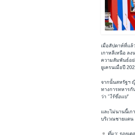
เมื่อสัปดาห์ที่แ
เกาหลีเหนือ ลง
ความสัมพันธ์อย่
ยูเครนเมื่อปี 20
จากนั้นสหรัฐฯ ญ
ทางการทหารกัน 
ว่า
"ไร้ขื่อแป"
และไม่นานนี้เก
บริเวณชายแดน
ที่มา: รอยเตอ