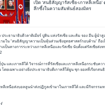
เปิด ‘สนธิสัญญารัสเซีย-เกาหลีเหนือ’
ลึกซึ้งในความสัมพันธ์สองมิตร
ล้ว ประธานาธิบดีวลาดิเมียร์ ปูติน แห่งรัสเซีย และคิม จอง อึน ผู้นำส
นามใน "สนธิสัญญาความเป็นหุ้นส่วนเชิงยุทธศาสตร์รอบด้าน" ถือ
างเป็นทางการระหว่างเกาหลีเหนือและรัสเซีย นับตั้งแต่รัสเซียส่ง
22
ี่ปุ่น และเกาหลีใต้ วิจารณ์การที่รัสเซียและเกาหลีเหนือกระชับควา
โดยเฉพาะอย่างยิ่งประธานาธิบดีเกาหลีใต้ยูน ซุก ยอลที่เรียกสนธ
าหลีเหนือส่งบอลลูนนำส่งปฏิกูลเข้ามาในเกาหลีใต้ และมีกิจกรร
ร์