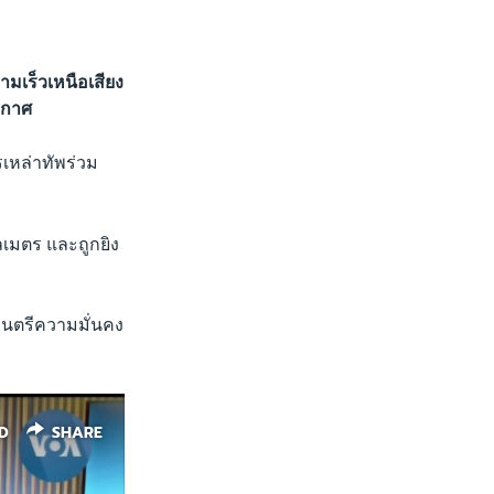
มเร็วเหนือเสียง
ากาศ
รเหล่าทัพร่วม
ลเมตร และถูกยิง
มนตรีความมั่นคง
D
SHARE