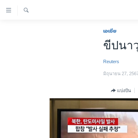
ลิ้งค์
เชื่อม
ค้นหา
ต่อ
หน้าหลัก
เอเชีย
ข้าม
โลก
ขีปนาว
ไป
เอเชีย
เนื้อหา
หลัก
สหรัฐฯ
Reuters
ข้าม
ไทย
ไป
มิถุนายน 27, 256
หน้า
ธุรกิจ
หลัก
แบ่งปัน
วิทยาศาสตร์
ข้าม
ไป
สังคมและสุขภาพ
ที่
ไลฟ์สไตล์
การ
ตรวจสอบข่าว
ค้นหา