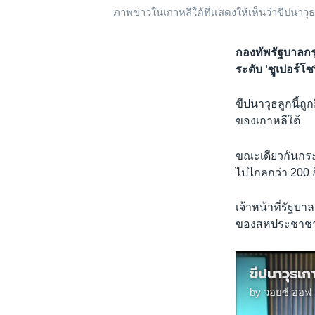
ภาพข่าวในเกาหลีใต้ที่เเสดงให้เห็นว่าขีปนา
กองทัพรัฐบาลกร
ระดับ 'ซูเปอร์โ
ขีปนาวุธลูกนี้ถู
ของเกาหลีใต้
ขณะเดียวกันกระ
ไปไกลกว่า 200 
เจ้าหน้าที่รัฐ
ของสหประชาชาต
ขีปนาวุธเ
by
วอยซ์ ออฟ 