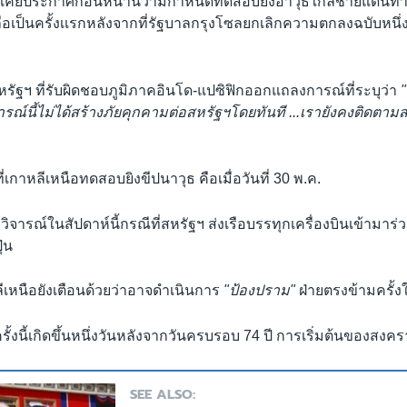
ต้เคยประกาศก่อนหน้านี้ว่ามีกำหนดทดสอบยิงอาวุธใกล้ชายแดนท
งถือเป็นครั้งเเรกหลังจากที่รัฐบาลกรุงโซลยกเลิกความตกลงฉบับหนึ่ง
ัฐฯ ที่รับผิดชอบภูมิภาคอินโด-แปซิฟิกออกแถลงการณ์ที่ระบุว่า
ารณ์นี้ไม่ได้สร้างภัยคุกคามต่อสหรัฐฯโดยทันที ...เรายังคงติดตา
ายที่เกาหลีเหนือทดสอบยิงขีปนาวุธ คือเมื่อวันที่ 30 พ.ค.
ิจารณ์ในสัปดาห์นี้กรณีที่สหรัฐฯ ส่งเรือบรรทุกเครื่องบินเข้ามาร
ุ่น
ีเหนือยังเตือนด้วยว่าอาจดำเนินการ
"ป้องปราม"
ฝ่ายตรงข้ามครั้ง
รั้งนี้เกิดขึ้นหนึ่งวันหลังจากวันครบรอบ 74 ปี การเริ่มต้นของสงค
SEE ALSO: