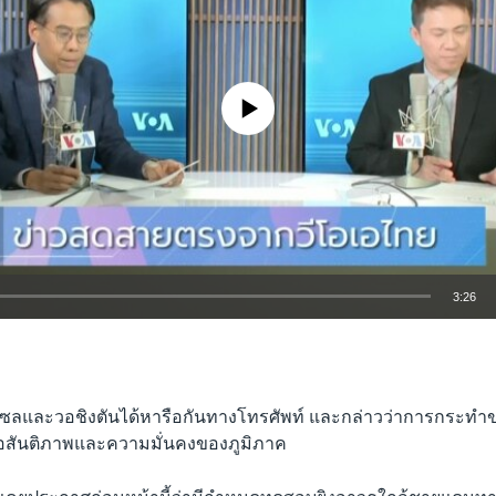
No media source currently available
3:26
EMBED
โซลและวอชิงตันได้หารือกันทางโทรศัพท์ และกล่าวว่าการกระทำ
่อสันติภาพและความมั่นคงของภูมิภาค