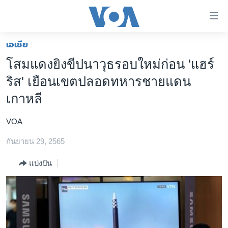
ลิ้งค์
เชื่อม
ต่อ
เอเชีย
หน้าหลัก
ข้าม
โสมแดงยิงขีปนาวุธรอบใหม่ก่อน 'แฮร์
ไป
โลก
ริส' เยือนเขตปลอดทหารชายแดน
เนื้อหา
เอเชีย
หลัก
เกาหลี
สหรัฐฯ
ข้าม
ไป
VOA
ไทย
หน้า
กันยายน 29, 2565
ธุรกิจ
หลัก
ข้าม
วิทยาศาสตร์
แบ่งปัน
ไป
สังคมและสุขภาพ
ที่
การ
ไลฟ์สไตล์
ค้นหา
ตรวจสอบข่าว