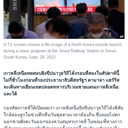
เรียนรู้ภาษาอังกฤษ
พอดคาสต์
ติดตามเรา
A TV screen shows a file image of a North Korea missile launch
during a news program at the Seoul Railway Station in Seoul,
เลือกภาษา
South Korea, Sept. 28, 2022.
เกาหลีเหนือทดสอบยิงขีปนาวุธวิถีโค้งรอบที่สองในสัปดาห์นี้
ไม่กี่ชั่วโมงก่อนที่รองประธานาธิบดีสหรัฐฯ คามาลา แฮร์ริส
จะเดินทางเยือนเขตปลอดทหารบริเวณชายแดนเกาหลีเหนือ
และใต้
กองทัพเกาหลีใต้เปิดเผยว่า เกาหลีเหนือยิงขีปนาวุธวิถีโค้งพิสัย
ใกล้สองลูกในช่วงดึกคืนวันพุธตามเวลาท้องถิ่น ซึ่งลอยไปตก
นอกชายฝั่งตะวันออกของคาบสมุทรเกาหลี ในขณะที่ทางการ