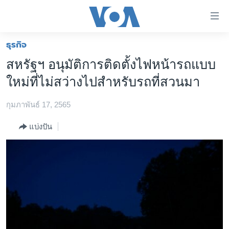
ลิ้งค์
เชื่อม
ต่อ
ธุรกิจ
หน้าหลัก
ข้าม
สหรัฐฯ อนุมัติการติดตั้งไฟหน้ารถแบบ
ไป
โลก
ใหม่ที่ไม่สว่างไปสำหรับรถที่สวนมา
เนื้อหา
เอเชีย
หลัก
กุมภาพันธ์ 17, 2565
สหรัฐฯ
ข้าม
ไป
ไทย
แบ่งปัน
หน้า
ธุรกิจ
หลัก
ข้าม
วิทยาศาสตร์
ไป
สังคมและสุขภาพ
ที่
การ
ไลฟ์สไตล์
ค้นหา
ตรวจสอบข่าว