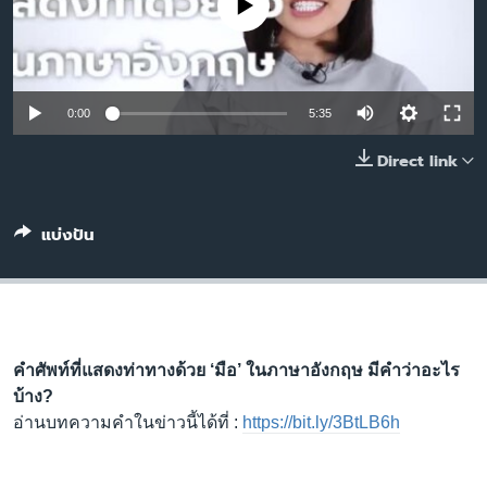
No media source currently available
เรียนรู้ภาษาอังกฤษ
พอดคาสต์
ติดตามเรา
0:00
5:35
Direct link
เลือกภาษา
แบ่งปัน
คำศัพท์ที่แสดงท่าทางด้วย
‘มือ’ ในภาษาอังกฤษ มีคำว่าอะไร
บ้าง?
อ่านบทความคำในข่าวนี้ได้ที่ :
https://bit.ly/3BtLB6h