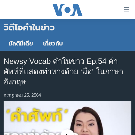
ลิ้งค์
เชื่อม
วิดีโอคำในข่าว
ต่อ
หน้าหลัก
ข้าม
ไป
โลก
มัลติมีเดีย
เกี่ยวกับ
เนื้อหา
เอเชีย
หลัก
Newsy Vocab คำในข่าว Ep.54 คำ
สหรัฐฯ
ข้าม
ศัพท์ที่แสดงท่าทางด้วย ‘มือ’ ในภาษา
ไป
ไทย
หน้า
อังกฤษ
ธุรกิจ
หลัก
ข้าม
กรกฎาคม 25, 2564
วิทยาศาสตร์
ไป
สังคมและสุขภาพ
ที่
การ
ไลฟ์สไตล์
ค้นหา
ตรวจสอบข่าว