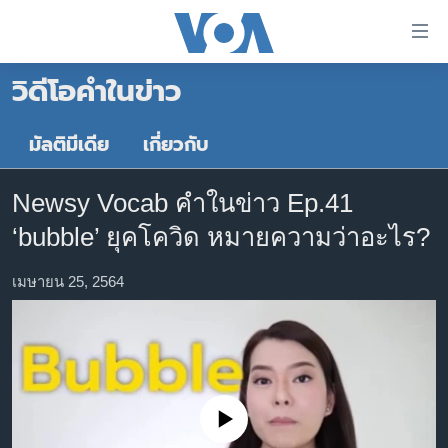
ลิ้งค์
เชื่อม
วิดีโอคำในข่าว
ต่อ
หน้าหลัก
ข้าม
ไป
โลก
มัลติมีเดีย
เกี่ยวกับ
เนื้อหา
เอเชีย
หลัก
Newsy Vocab คำในข่าว Ep.41
สหรัฐฯ
ข้าม
‘bubble’ ยุคโควิด หมายความว่าอะไร?
ไป
ไทย
หน้า
ธุรกิจ
เมษายน 25, 2564
หลัก
ข้าม
วิทยาศาสตร์
ไป
สังคมและสุขภาพ
ที่
การ
ไลฟ์สไตล์
ค้นหา
No media source currently available
ตรวจสอบข่าว