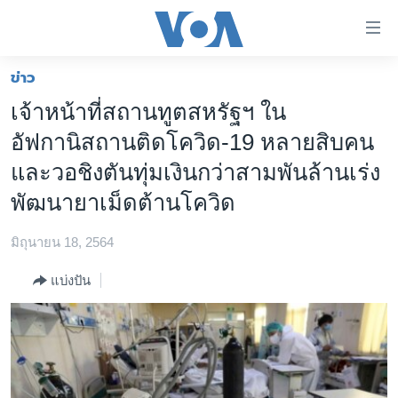
ลิ้งค์
เชื่อม
ต่อ
ข่าว
หน้าหลัก
ข้าม
เจ้าหน้าที่สถานทูตสหรัฐฯ ใน
ไป
โลก
อัฟกานิสถานติดโควิด-19 หลายสิบคน
เนื้อหา
เอเชีย
หลัก
และวอชิงตันทุ่มเงินกว่าสามพันล้านเร่ง
สหรัฐฯ
ข้าม
พัฒนายาเม็ดต้านโควิด
ไป
ไทย
หน้า
มิถุนายน 18, 2564
ธุรกิจ
หลัก
ข้าม
แบ่งปัน
วิทยาศาสตร์
ไป
สังคมและสุขภาพ
ที่
การ
ไลฟ์สไตล์
ค้นหา
ตรวจสอบข่าว