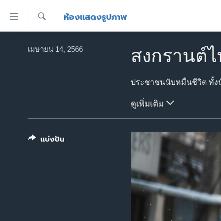
ลิ้งค์
ห้องแสดงรูปภาพ
เชื่อม
ค้นหา
ต่อ
หน้าหลัก
เมษายน 14, 2566
สงกรานต์ไท
ข้าม
โลก
ไป
เอเชีย
เนื้อหา
หลัก
สหรัฐฯ
ดูเพิ่มเติม
ข้าม
ไทย
ไป
หน้า
ธุรกิจ
แบ่งปัน
หลัก
วิทยาศาสตร์
ข้าม
ไป
สังคมและสุขภาพ
ที่
ไลฟ์สไตล์
การ
ตรวจสอบข่าว
ค้นหา