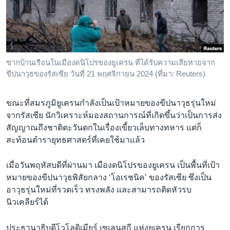
เรียนรู้ภาษาอังกฤษ
พอดคาสต์
ติดตามเรา
ซากบ้านเรือนในเมืองดนิโปรของยูเครน ที่ได้รับความเสียหายจาก
ขีปนาวุธของรัสเซีย วันที่ 21 พฤศจิกายน 2024 (ที่มา: Reuters)
เลือกภาษา
ขณะที่สมรภูมิยูเครนกำลังเป็นเป้าหมายของขีปนาวุธรุ่นใหม่
จากรัสเซีย นักวิเคราะห์มองสถานการณ์ที่เกิดขึ้นว่าเป็นการส่ง
สัญญาณถึงชาติตะวันตกในเรื่องเขี้ยวเล็บทางทหาร แต่ก็
สะท้อนตำรายุทธศาสตร์ที่เคยใช้มาแล้ว
เมื่อวันพฤหัสบดีที่ผ่านมา เมืองดนิโปรของยูเครน เป็นพื้นที่เป้า
หมายของขีปนาวุธพิสัยกลาง ‘โอเรชนิค’ ของรัสเซีย ซึ่งเป็น
อาวุธรุ่นใหม่ที่รวดเร็ว ทรงพลัง และสามารถติดหัวรบ
นิวเคลียร์ได้
ประธานาธิบดีโวโลดิเมียร์ เซเลนสกี แห่งยูเครน เรียกการ