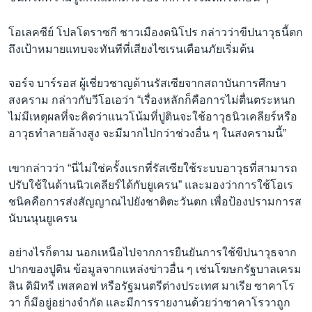
โอเลคซีย์ โปลโตราซกี ชาวเมืองดนิโปร กล่าวว่าขีปนาวุธนี้ตก
ถึงเป้าหมายแทบจะทันทีที่เสียงไซเรนเตือนภัยเริ่มต้น
จอร์จ บาร์รอส ผู้เชี่ยวชาญด้านรัสเซียจากสถาบันการศึกษา
สงคราม กล่าวกับวีโอเอว่า “เรื่องหลักก็คือการไม่ตื่นตระหนก
ไม่มีเหตุผลที่จะคิดว่าแนวโน้มที่ปูตินจะใช้อาวุธนิวเคลียร์หรือ
อาวุธทำลายล้างสูง จะมีมากไปกว่าช่วงอื่น ๆ ในสงครามนี้”
เขากล่าวว่า “นี่ไม่ใช่ครั้งแรกที่รัสเซียใช้ระบบอาวุธที่สามารถ
ปรับใช้ในด้านนิวเคลียร์ได้กับยูเครน” และมองว่าการใช้โอเร
ชนิคคือการส่งสัญญาณไปยังชาติตะวันตก เพื่อป้องปรามการส
นับนนุนยูเครน
อย่างไรก็ตาม นอกเหนือไปจากการยืนยันการใช้ขีปนาวุธจาก
ปากของปูติน ข้อมูลจากแหล่งข่าวอื่น ๆ เช่นโฆษกรัฐบาลเครม
ลิน ดิมิทรี เพสคอฟ หรือรัฐมนตรีต่างประเทศ มาเรีย ซาคาโร
วา ก็มีอยู่อย่างจำกัด และมีการรายงานด้วยว่าซาคาโรวาถูก