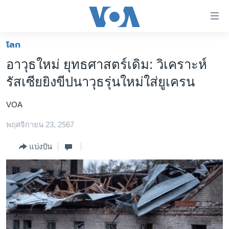
ลิ้งค์
เชื่อม
ต่อ
โลก
หน้าหลัก
ข้าม
อาวุธใหม่ ยุทธศาสตร์เดิม: วิเคราะห์
ไป
โลก
รัสเซียยิงขีปนาวุธรุ่นใหม่ใส่ยูเครน
เนื้อหา
เอเชีย
หลัก
VOA
สหรัฐฯ
ข้าม
ไป
พฤศจิกายน 23, 2567
ไทย
หน้า
ธุรกิจ
แบ่งปัน
หลัก
ข้าม
วิทยาศาสตร์
ไป
สังคมและสุขภาพ
ที่
การ
ไลฟ์สไตล์
ค้นหา
ตรวจสอบข่าว