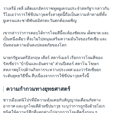
วาเลรีย์ เชลี อดีตเอกอัครราชทูตยูเครนประจำสหรัฐฯ กล่าวกับ
วีโอเอว่าการใช้ขีปนาวุธครั้งล่าสุดนี้ถือเป็นความท้าทายที่ทั้ง
ยูเครนและชาติพันธมิตรตะวันตกต้องเผชิญ
เขากล่าวว่าการตอบโต้การโจมตีนี้จะต้องชัดเจน เด็ดขาด และ
เป็นหนึ่งเดียว ที่จะไม่ไปหนุนเสริมความมั่นใจของรัสเซีย และ
บั่นทอนความมั่นคงปลอดภัยของโลก
นายกรัฐมนตรีอังกฤษ เคียร์ สตาร์เมอร์ เรียกการโจมตีของ
รัสเซียว่า “บ้าบิ่นและอันตราย” ส่วนปีเตอร์ สตาโน โฆษก
สหภาพยุโรปด้านกิจการระหว่างประเทศ มองว่ารัสเซียยก
ระดับยุทธวิธีขึ้น สืบเนื่องจากการใช้ขีปนาวุธครั้งนี้
ความกำกวมทางยุทธศาสตร์
ชาวเมืองดนิโปรที่มีความคุ้นเคยกับสัญญาณเตือนภัยทาง
อากาศ และถูกโจมตีด้วยขีปนาวุธ ระบุว่าการถูกยิงด้วยโอเร
ชนิคให้ความรู้สึกที่แตกต่างไปจากการโจมตีครั้งก่อน ๆ