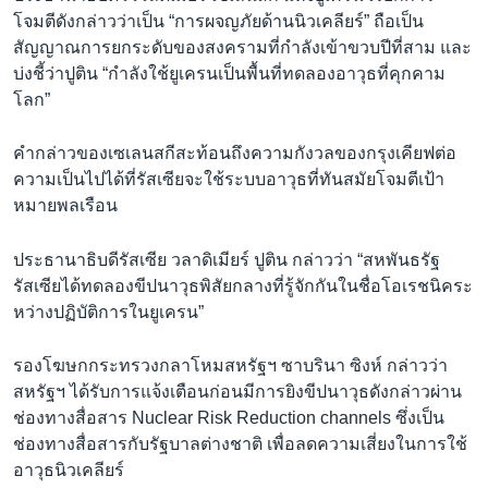
โจมตีดังกล่าวว่าเป็น “การผจญภัยด้านนิวเคลียร์” ถือเป็น
สัญญาณการยกระดับของสงครามที่กำลังเข้าขวบปีที่สาม และ
บ่งชี้ว่าปูติน “กำลังใช้ยูเครนเป็นพื้นที่ทดลองอาวุธที่คุกคาม
โลก”
คำกล่าวของเซเลนสกีสะท้อนถึงความกังวลของกรุงเคียฟต่อ
ความเป็นไปได้ที่รัสเซียจะใช้ระบบอาวุธที่ทันสมัยโจมตีเป้า
หมายพลเรือน
ประธานาธิบดีรัสเซีย วลาดิเมียร์ ปูติน กล่าวว่า “สหพันธรัฐ
รัสเซียได้ทดลองขีปนาวุธพิสัยกลางที่รู้จักกันในชื่อโอเรชนิคระ
หว่างปฏิบัติการในยูเครน”
รองโฆษกกระทรวงกลาโหมสหรัฐฯ ซาบรินา ซิงห์ กล่าวว่า
สหรัฐฯ ได้รับการแจ้งเตือนก่อนมีการยิงขีปนาวุธดังกล่าวผ่าน
ช่องทางสื่อสาร Nuclear Risk Reduction channels ซึ่งเป็น
ช่องทางสื่อสารกับรัฐบาลต่างชาติ เพื่อลดความเสี่ยงในการใช้
อาวุธนิวเคลียร์