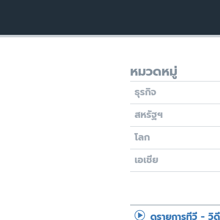
หมวดหมู่
ธุรกิจ
สหรัฐฯ
โลก
เอเชีย
ดูรายการทีวี - วิด