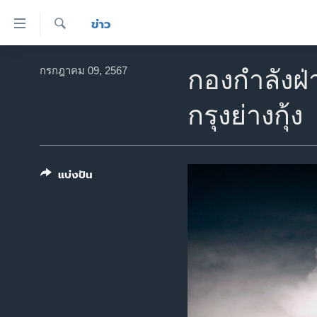
ลิ้งค์
ข่าว
เชื่อม
ค้นหา
ต่อ
หน้าหลัก
กรกฎาคม 09, 2567
กองกำลังฝ่
ข้าม
โลก
ไป
กรุงย่างกุ้ง
เอเชีย
เนื้อหา
หลัก
สหรัฐฯ
ข้าม
ไทย
ไป
แบ่งปัน
หน้า
ธุรกิจ
หลัก
วิทยาศาสตร์
ข้าม
ไป
สังคมและสุขภาพ
ที่
ไลฟ์สไตล์
การ
ตรวจสอบข่าว
ค้นหา