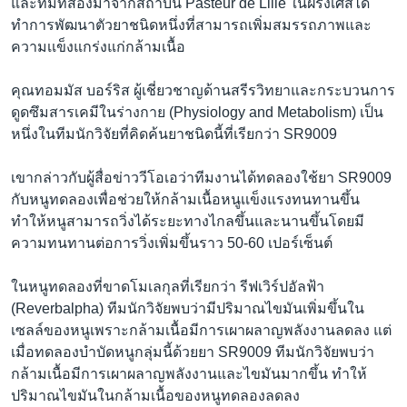
และทีมที่สองมาจากสถาบัน Pasteur de Lille ในฝรั่งเศสได้
ทำการพัฒนาตัวยาชนิดหนึ่งที่สามารถเพิ่มสมรรถภาพและ
ความเเข็งแกร่งแก่กล้ามเนื้อ
คุณทอมมัส บอร์ริส ผู้เชี่ยวชาญด้านสรีรวิทยาและกระบวนการ
ดูดซึมสารเคมีในร่างกาย (Physiology and Metabolism) เป็น
หนึ่งในทีมนักวิจัยที่คิดค้นยาชนิดนี้ที่เรียกว่า SR9009
เขากล่าวกับผู้สื่อข่าววีโอเอว่าทีมงานได้ทดลองใช้ยา SR9009
กับหนูทดลองเพื่อช่วยให้กล้ามเนื้อหนูเเข็งแรงทนทานขึ้น
ทำให้หนูสามารถวิ่งได้ระยะทางไกลขึ้นและนานขึ้นโดยมี
ความทนทานต่อการวิ่งเพิ่มขึ้นราว 50-60 เปอร์เซ็นต์
ในหนูทดลองที่ขาดโมเลกุลที่เรียกว่า รีฟเวิร์ปอัลฟ้า
(Reverbalpha) ทีมนักวิจัยพบว่ามีปริมาณไขมันเพิ่มขึ้นใน
เซลล์ของหนูเพราะกล้ามเนื้อมีการเผาผลาญพลังงานลดลง แต่
เมื่อทดลองบำบัดหนูกลุ่มนี้ด้วยยา SR9009 ทีมนักวิจัยพบว่า
กล้ามเนื้อมีการเผาผลาญพลังงานและไขมันมากขึ้น ทำให้
ปริมาณไขมันในกล้ามเนื้อของหนูทดลองลดลง