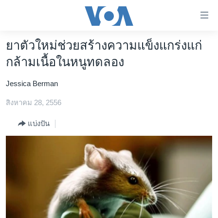
ลิ้งค์
เชื่อม
ต่อ
ยาตัวใหม่ช่วยสร้างความแข็งแกร่งแก่
หน้าหลัก
ข้าม
กล้ามเนื้อในหนูทดลอง
ไป
โลก
เนื้อหา
Jessica Berman
เอเชีย
หลัก
สหรัฐฯ
สิงหาคม 28, 2556
ข้าม
ไป
ไทย
แบ่งปัน
หน้า
ธุรกิจ
หลัก
ข้าม
วิทยาศาสตร์
ไป
สังคมและสุขภาพ
ที่
การ
ไลฟ์สไตล์
ค้นหา
ตรวจสอบข่าว