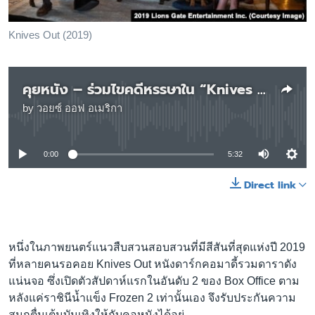
เรียนรู้ภาษาอังกฤษ
พอดคาสต์
Knives Out (2019)
ติดตามเรา
คุยหนัง – ร่วมไขคดีหรรษาใน “Knives Out”
by
วอยซ์ ออฟ อเมริกา
No media source currently available
เลือกภาษา
0:00
5:32
Direct link
หนึ่งในภาพยนตร์แนวสืบสวนสอบสวนที่มีสีสันที่สุดแห่งปี 2019
ที่หลายคนรอคอย Knives Out หนังดาร์กคอมาดี้รวมดาราดัง
แน่นจอ ซึ่งเปิดตัวสัปดาห์แรกในอันดับ 2 ของ Box Office ตาม
หลังแค่ราชินีน้ำแข็ง Frozen 2 เท่านั้นเอง จึงรับประกันความ
สนุกตื่นเต้นบันเทิงให้กับคอหนังได้อยู่