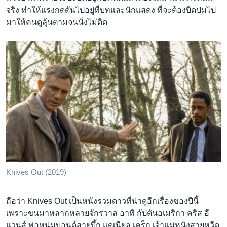
จริง ทำให้แรงกดดันไปอยู่ที่บทและนักแสดง ที่จะต้องบิดปมไป
มาให้คนดูลุ้นตามจนนั่งไม่ติด
Knives Out (2019)
ถือว่า Knives Out เป็นหนังรวมดาวที่น่าดูอีกเรื่องของปีนี้
เพราะขนมาหลากหลายจักรวาล อาทิ กัปตันอเมริกา คริส อี
แวนส์ พ่อหนุ่มบอนด์สายบึ้ก แดเนียล เคร็ก เจ้าแม่หนังสายหวีด