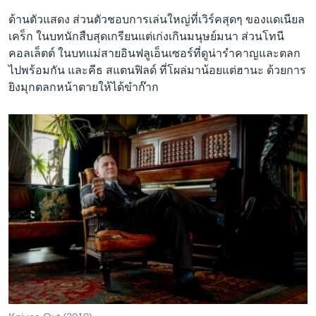
ด้านตัวแสดง ส่วนตัวชอบการเล่นใหญ่ที่เวิร์คสุดๆ ของแดเนียล
เคร็ก ในบทนักสืบสุดเกรียนแต่เก่งเกินมนุษย์มนา ส่วนโทนี
คอลเล็ตต์ ในบทแม่สายอินฟลูเอ็นเซอร์ที่ดูน่ารำคาญและตลก
ไปพร้อมกัน และคีธ สแตนฟิลด์ ที่โผล่มาน้อยแต่ฮานะ ด้วยการ
ยิงมุกตลกหน้าตายให้ได้ขำก๊าก