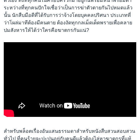
ตัวเอง ทั้งที่ทุกคนในครอบครัวก็มาอยู่กันพร้อมหน้าพร้อมตา
ระหว่างที่ทุกคนปักใจเชื่อว่าเป็นการฆ่าตัวตายกันไปหมดแล้ว
นั้น นักสืบมือดีที่ได้รับการว่าจ้างโดยบุคคลปริศนา ประเภทที่
ว่าโผล่มาทีต้องมีคนตาย ต้องงัดทุกกลเม็ดเด็ดพรายเพื่อคลาย
ปมสังหารให้ได้ว่าใครคือฆาตกรกันแน่?
สำหรับพล็อตเรื่องอันแสนธรรมดาสำหรับหนังสืบสวนสอบสวน
ทั่วไป ที่คนร้ายจะปะปนอยู่กับคนดีแล้วต้องไล่หาฆาตกรที่แท้