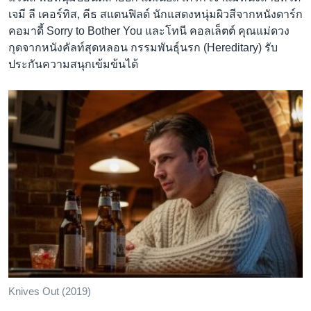
เจมี ลี เคอร์ทิส, คีธ สแตนฟิลด์ นักแสดงหนุ่มผิวสีจากหนังดาร์ก
คอมาดี้ Sorry to Bother You และโทนี คอลเล็ตต์ คุณแม่ดวง
กุดจากหนังคัลท์สุดหลอน กรรมพันธุ์นรก (Hereditary) รับ
ประกันความสนุกเข้มข้นได้
Knives Out (2019)