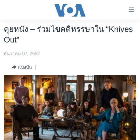
ลิ้งค์
เชื่อม
ต่อ
คุยหนัง – ร่วมไขคดีหรรษาใน “Knives
หน้าหลัก
ข้าม
Out”
ไป
โลก
เนื้อหา
ธันวาคม 07, 2562
เอเชีย
หลัก
สหรัฐฯ
ข้าม
แบ่งปัน
ไป
ไทย
หน้า
ธุรกิจ
หลัก
ข้าม
วิทยาศาสตร์
ไป
สังคมและสุขภาพ
ที่
การ
ไลฟ์สไตล์
ค้นหา
ตรวจสอบข่าว