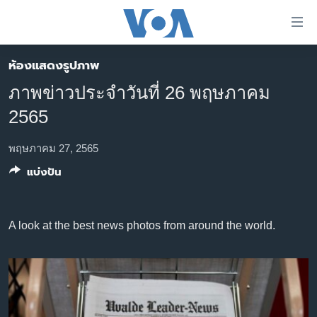
ลิ้งค์
เชื่อม
ต่อ
ห้องแสดงรูปภาพ
หน้าหลัก
ข้าม
ภาพข่าวประจำวันที่ 26 พฤษภาคม
ไป
โลก
2565
เนื้อหา
เอเชีย
หลัก
สหรัฐฯ
พฤษภาคม 27, 2565
ข้าม
ไป
แบ่งปัน
ไทย
หน้า
ธุรกิจ
หลัก
ข้าม
วิทยาศาสตร์
A look at the best news photos from around the world.
ไป
สังคมและสุขภาพ
ที่
การ
ไลฟ์สไตล์
ค้นหา
ตรวจสอบข่าว