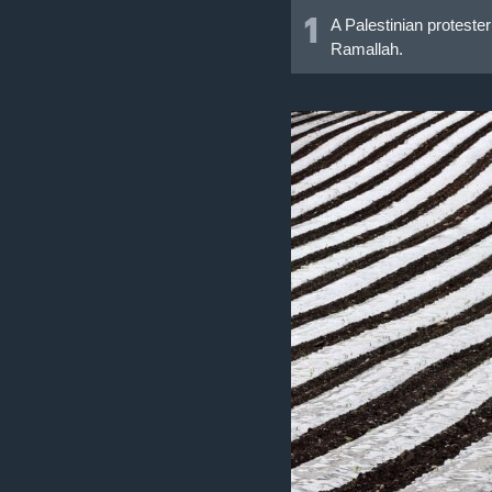
1
A Palestinian protester
Ramallah.