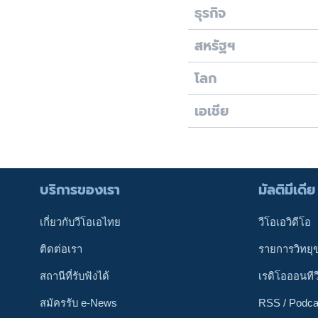
ธุรกิจ
สหรัฐฯ
โลก
เอเชีย
บริการของเรา
มัลติมีเดีย
เกี่ยวกับวีโอเอไทย
วีโอเอวิดีโอ
ติดต่อเรา
รายการวิทยุ
สถานีที่รับฟังได้
เรดิโอออนทีว
สมัครรับ e-News
RSS / Podca