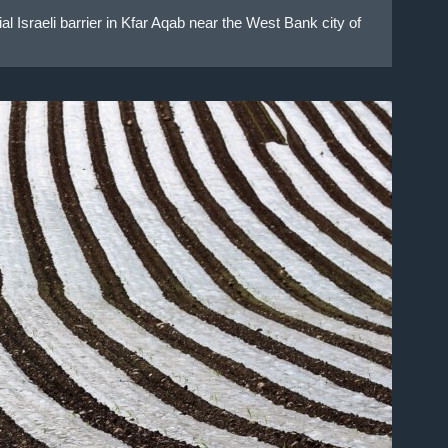
al Israeli barrier in Kfar Aqab near the West Bank city of