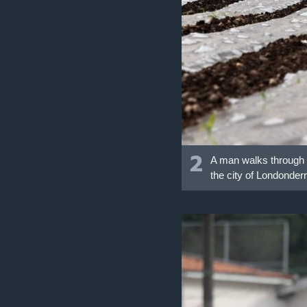
2
A man walks through a 
the city of Londonderr