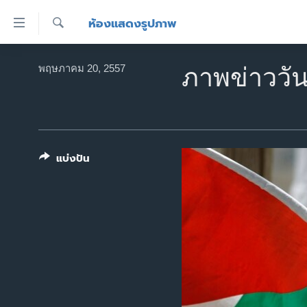
ลิ้งค์
ห้องแสดงรูปภาพ
เชื่อม
ค้นหา
ต่อ
หน้าหลัก
พฤษภาคม 20, 2557
ภาพข่าววัน
ข้าม
โลก
ไป
เอเชีย
เนื้อหา
หลัก
สหรัฐฯ
ข้าม
แบ่งปัน
ไทย
ไป
หน้า
ธุรกิจ
หลัก
วิทยาศาสตร์
ข้าม
ไป
สังคมและสุขภาพ
ที่
ไลฟ์สไตล์
การ
ตรวจสอบข่าว
ค้นหา