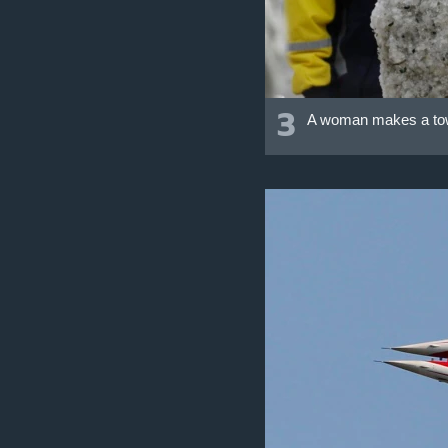
3
A woman makes a tower