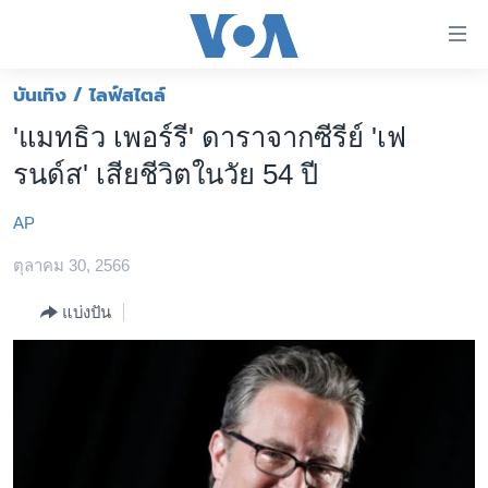
ลิ้งค์
เชื่อม
ต่อ
บันเทิง / ไลฟ์สไตล์
หน้าหลัก
ข้าม
'แมทธิว เพอร์รี' ดาราจากซีรีย์ 'เฟ
ไป
โลก
รนด์ส' เสียชีวิตในวัย 54 ปี
เนื้อหา
เอเชีย
หลัก
AP
สหรัฐฯ
ข้าม
ไป
ตุลาคม 30, 2566
ไทย
หน้า
ธุรกิจ
แบ่งปัน
หลัก
ข้าม
วิทยาศาสตร์
ไป
สังคมและสุขภาพ
ที่
การ
ไลฟ์สไตล์
ค้นหา
ตรวจสอบข่าว