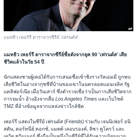
เรียนรู้ภาษาอังกฤษ
พอดคาสต์
ติดตามเรา
แมทธิว เพอร์รี ดาราจากซีรีย์ 'เฟรนด์ส'
แมทธิว เพอร์รี ดาราจากซีรีย์ชื่อดังจากยุค 90 'เฟรนด์ส' เสีย
เลือกภาษา
ชีวิตแล้วในวัย 54 ปี
นักแสดงชายผู้เคยได้รับการเสนอชื่อเข้าชิงรางวัลเอมมี ถูกพบ
เสียชีวิตในอ่างจากุซซีที่บ้านของเขาในนครลอสแอนเจลิส รัฐ
แคลิฟอร์เนีย เมื่อวันเสาร์ ซึ่งตำรวจเชื่อว่าเป็นการเสียชีวิตจาก
การจมน้ำ อ้างอิงจากสื่อ
Los Angeles Times
และเว็บไซต์
TMZ ที่อ้างข้อมูลจากแหล่งข่าวใกล้ชิด
เพอร์รี แสดงในซีรีย์ เฟรนด์ส (Friends) ร่วมกับ เจนนิเฟอร์ อนิ
สตัน, คอร์ทนีย์ คอกซ์, แมตต์ เลอบรองค์, ลิซา คูโดรว์ และ
เดวิด ชวิมเมอร์ ซึ่งถือเป็นหนึ่งในซีรีย์ที่ได้รับความนิยมมาก