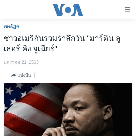
ลิ้งค์
เชื่อม
ต่อ
สหรัฐฯ
หน้าหลัก
ข้าม
ชาวอเมริกันร่วมรำลึกวัน "มาร์ติน ลู
ไป
โลก
เธอร์ คิง จูเนียร์"
เนื้อหา
เอเชีย
หลัก
มกราคม 21, 2563
สหรัฐฯ
ข้าม
ไป
ไทย
แบ่งปัน
หน้า
ธุรกิจ
หลัก
ข้าม
วิทยาศาสตร์
ไป
สังคมและสุขภาพ
ที่
การ
ไลฟ์สไตล์
ค้นหา
ตรวจสอบข่าว