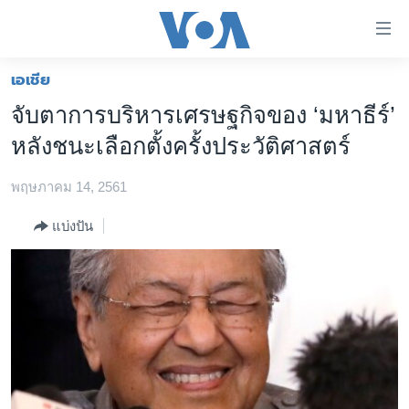
ลิ้งค์
เชื่อม
ต่อ
เอเชีย
หน้าหลัก
ข้าม
จับตาการบริหารเศรษฐกิจของ ‘มหาธีร์’
ไป
โลก
หลังชนะเลือกตั้งครั้งประวัติศาสตร์
เนื้อหา
เอเชีย
หลัก
พฤษภาคม 14, 2561
สหรัฐฯ
ข้าม
ไป
ไทย
แบ่งปัน
หน้า
ธุรกิจ
หลัก
ข้าม
วิทยาศาสตร์
ไป
สังคมและสุขภาพ
ที่
การ
ไลฟ์สไตล์
ค้นหา
ตรวจสอบข่าว