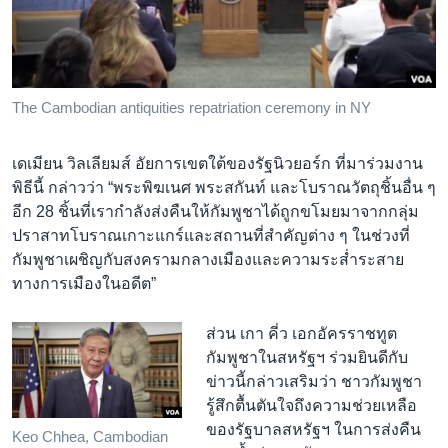
The Cambodian antiquities repatriation ceremony in NY
เดเมียน วิลเลียมส์ อัยการเขตใต้ของรัฐนิวยอร์ก ที่มาร่วมงาน
พิธีนี้ กล่าวว่า “พระพิฆเนศ พระสกันท์ และโบราณวัตถุชิ้นอื่น ๆ
อีก 28 ชิ้นที่เรากำลังส่งคืนให้กัมพูชาได้ถูกขโมยมาจากกลุ่ม
ปราสาทโบราณเกาะแกร์และสถานที่สำคัญต่าง ๆ ในช่วงที่
กัมพูชาเผชิญกับสงครามกลางเมืองและความระส่ำระสาย
ทางการเมืองในอดีต”
ส่วน เกา คี่ว เอกอัครราชทูต
กัมพูชาในสหรัฐฯ ร่วมยินดีกับ
ข่าวนี้กล่าวเสริมว่า ชาวกัมพูชา
รู้สึกตื้นตันใจถึงความช่วยเหลือ
ของรัฐบาลสหรัฐฯ ในการส่งคืน
Keo Chhea, Cambodian