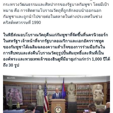
กระทรวงวัฒนธรรมและศิลปากรของรัฐบาลกัมพูชา โดยมีเป้า
หมาย คือ การติดตามโบราณวัตถุที่ถูกลักลอบนำออกนอก
กัมพูชาและถูกนำไปขายต่อในตลาดในต่างประเทศในช่วง
คริสต์ทศวรรษที่ 1990
ในพิธีส่งมอบโบราณวัตถุคืนแก่กัมพูชาที่จัดขึ้นที่นครนิวยอร์ก
ในสหรัฐฯ เจ้าหน้าที่จากรัฐบาลอเมริกาและเอกอัครราชทูต
ของกัมพูชาได้เฉลิมฉลองความสำเร็จของการร่วมมือกันใน
การสืบพบและส่งคืนโบราณวัตถุรูปปั้นสัมฤทธิ์และหินที่เป็น
องค์พระและทวยเทพเจ้าของฮินดูที่มีอายุเก่าแก่กว่า 1,000 ปีได้
ถึง 30 รูป