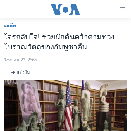
ลิ้งค์
เชื่อม
ต่อ
เอเชีย
หน้าหลัก
ข้าม
โจรกลับใจ! ช่วยนักค้นคว้าตามทวง
ไป
โลก
โบราณวัตถุของกัมพูชาคืน
เนื้อหา
เอเชีย
หลัก
สิงหาคม 23, 2565
สหรัฐฯ
ข้าม
ไป
ไทย
แบ่งปัน
หน้า
ธุรกิจ
หลัก
ข้าม
วิทยาศาสตร์
ไป
สังคมและสุขภาพ
ที่
การ
ไลฟ์สไตล์
ค้นหา
ตรวจสอบข่าว