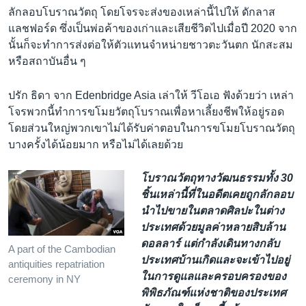
ลักลอบโบราณวัตถุ โดยโจรจะส่งของเหล่านี้ไปให้ ดักลาส
แลชฟอร์ด ซึ่งเป็นพ่อค้าของเก่าและเสียชีวิตไปเมื่อปี 2020 จาก
นั้นก็จะทำการส่งต่อให้ตัวแทนจำหน่ายชาวตะวันตก นักสะสม
หรือสถาบันอื่น ๆ
ปรัก ธิดา จาก Edenbridge Asia เล่าให้ วีโอเอ ฟังด้วยว่า เหล่า
โจรพวกนี้ทำการขโมยวัตถุโบราณเพื่อหาเลี้ยงชีพให้อยู่รอด
โดยส่วนใหญ่พวกเขาไม่ได้รับค่าตอบในการขโมยโบราณวัตถุ
บางครั้งได้น้อยมาก หรือไม่ได้เลยด้วย
โบราณวัตถุทางวัฒนธรรมทั้ง 30
ชิ้นเหล่านี้ที่ในอดีตเคยถูกลักลอบ
นำไปขายในตลาดศิลปะในต่าง
ประเทศด้วยมูลค่าหลายสิบล้าน
ดอลลาร์ แต่กำลังเดินทางกลับ
A part of the Cambodian
ประเทศบ้านเกิดและจะเข้าไปอยู่
antiquities repatriation
ในการดูแลและครอบครองของ
ceremony in NY
พิพิธภัณฑ์แห่งชาติของประเทศ