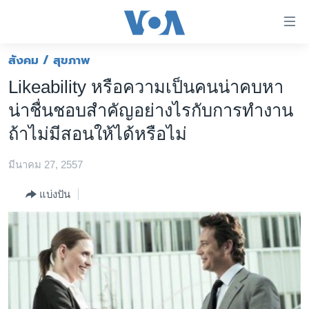
ลิ้งค์
เชื่อม
ต่อ
สังคม / สุขภาพ
หน้าหลัก
ข้าม
Likeability หรือความเป็นคนน่าคบหา
ไป
โลก
น่าชื่นชอบสำคัญอย่างไรกับการทำงาน
เนื้อหา
เอเชีย
หลัก
ถ้าไม่มีสอนให้ได้หรือไม่
สหรัฐฯ
ข้าม
ไป
มีนาคม 27, 2557
ไทย
หน้า
ธุรกิจ
แบ่งปัน
หลัก
ข้าม
วิทยาศาสตร์
ไป
สังคมและสุขภาพ
ที่
การ
ไลฟ์สไตล์
ค้นหา
ตรวจสอบข่าว