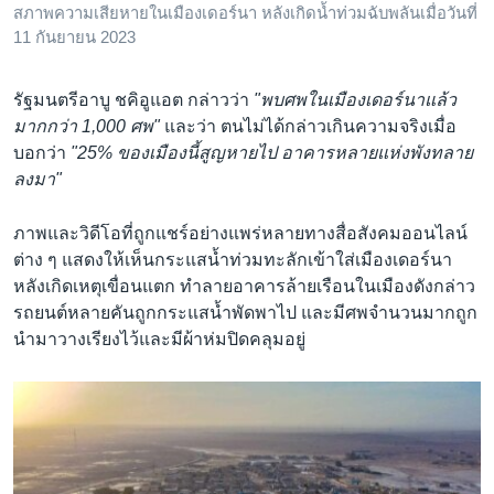
สภาพความเสียหายในเมืองเดอร์นา หลังเกิดน้ำท่วมฉับพลันเมื่อวันที่
11 กันยายน 2023
รัฐมนตรีอาบู ชคิอูแอต กล่าวว่า
"พบศพในเมืองเดอร์นาแล้ว
มากกว่า 1,000 ศพ"
และว่า ตนไม่ได้กล่าวเกินความจริงเมื่อ
บอกว่า
"25% ของเมืองนี้สูญหายไป อาคารหลายแห่งพังทลาย
ลงมา"
ภาพและวิดีโอที่ถูกแชร์อย่างแพร่หลายทางสื่อสังคมออนไลน์
ต่าง ๆ แสดงให้เห็นกระแสน้ำท่วมทะลักเข้าใส่เมืองเดอร์นา
หลังเกิดเหตุเขื่อนแตก ทำลายอาคารล้ายเรือนในเมืองดังกล่าว
รถยนต์หลายคันถูกกระแสน้ำพัดพาไป และมีศพจำนวนมากถูก
นำมาวางเรียงไว้และมีผ้าห่มปิดคลุมอยู่