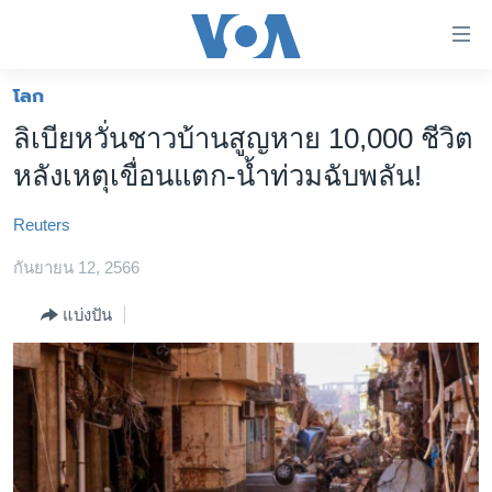
ลิ้งค์
เชื่อม
ต่อ
โลก
หน้าหลัก
ข้าม
ลิเบียหวั่นชาวบ้านสูญหาย 10,000 ชีวิต
ไป
โลก
หลังเหตุเขื่อนแตก-น้ำท่วมฉับพลัน!
เนื้อหา
เอเชีย
หลัก
Reuters
สหรัฐฯ
ข้าม
ไป
กันยายน 12, 2566
ไทย
หน้า
ธุรกิจ
แบ่งปัน
หลัก
ข้าม
วิทยาศาสตร์
ไป
สังคมและสุขภาพ
ที่
การ
ไลฟ์สไตล์
ค้นหา
ตรวจสอบข่าว