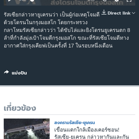
เรียนรู้ภาษาอังกฤษ
Direct link
รัสเซียกล่าวหายูเครนว่า เป็นผู้ก่อเหตุโจมตี
พอดคาสต์
ด้วยโดรนในกรุงมอสโก โดยกระทรวง
กลาโหมรัสเซียกล่าวว่า ได้ขับไล่และยิงโดรนยูเครนตก 8
ติดตามเรา
ลำที่กำลังมุ่งเป้าโจมตีกรุงมอสโก ขณะที่รัสเซียโจมตีทาง
อากาศใส่กรุงเคียฟเป็นครั้งที่ 17 ในรอบหนึ่งเดือน
เลือกภาษา
แบ่งปัน
เกี่ยวข้อง
สงครามรัสเซีย-ยูเครน
เขื่อนแตกใกล้เมืองเคอร์ซอน!
รัสเซีย-ยูเครน กล่าวหากันและกัน