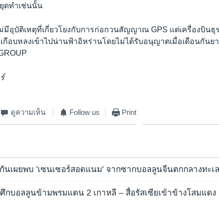
ยุดทำเช่นนั้น
ไม่มีอุบัติเหตุที่เกี่ยวโยงกับการก่อกวนสัญญาณ GPS แต่เครื่องบินธุร
กือบหลงเข้าไปน่านฟ้าอิหร่านโดยไม่ได้รับอนุญาตเมื่อเดือนกันยา
SGROUP
ร์
ดูความเห็น
Follow us
Print
ิกันเผยพบ 'เซนเซอร์สอดแนม' จากซากบอลลูนจีนตกกลางทะเ
ึกบอลลูนข้ามพรมแดน 2 เกาหลี – สื่อรัสเซียเข้าข้างโสมแดง จ