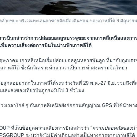
งคล้ายขยะ บริเวณทะเลนอกชายฝั่งเมืองอินชอน ของเกาหลีใต้ 9 มิถุนาย
านการบินกล่าวว่าการปล่อยบอลลูนบรรจุขยะจากเกาหลีเหนือและกา
พิ่มความเสี่ยงต่อการบินในน่านฟ้าเกาหลีใต้
ฤษภาคม เกาหลีเหนือเริ่มปล่อยบอลลูนหลายพันลูก ที่มากับถุงบรรจุส
กาหลีใต้ ซึ่งนักวิเคราะห์กล่าวว่าเป็นการทำสงครามจิตวิทยา
อยลูกลอยมาตกในเกาหลีใต้ระหว่างวันที่ 29 พ.ค.-27 มิ.ย. รวมถึงท
และลงของเที่ยวบินถูกระงับไป 3 ชั่วโมง
่วงเวลาใกล้ ๆ กันเกาหลีเหนือยังก่อกวนสัญญาณ GPS ที่ใช้นำทาง
P ที่เก็บข้อมูลความเสี่ยงการบินกล่าวว่า
"ความปลอดภัยของน่า
้ OPSGROUP ระบุว่ายังไม่มีคำเตือนอย่างเป็นทางการจากเกาหลีใต้