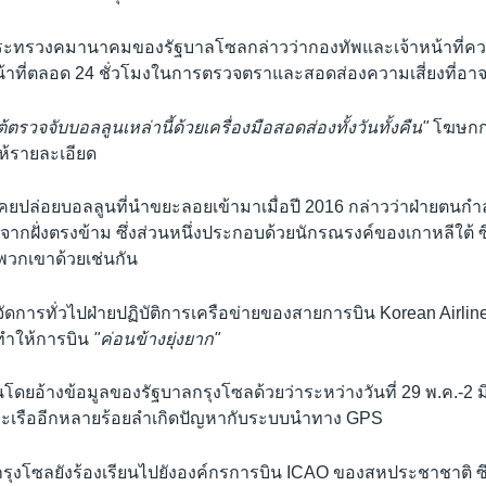
กระทรวงคมานาคมของรัฐบาลโซลกล่าวว่ากองทัพและเจ้าหน้าที่ค
ที่ตลอด 24 ชั่วโมงในการตรวจตราและสอดส่องความเสี่ยงที่อาจเ
ตรวจจับบอลลูนเหล่านี้ด้วยเครื่องมือสอดส่องทั้งวันทั้งคืน"
โฆษกก
ห้รายละเอียด
งเคยปล่อยบอลลูนที่นำขยะลอยเข้ามาเมื่อปี 2016 กล่าวว่าฝ่ายตนก
กฝั่งตรงข้าม ซึ่งส่วนหนึ่งประกอบด้วยนักรณรงค์ของเกาหลีใต้ ซึ
วกเขาด้วยเช่นกัน
้จัดการทั่วไปฝ่ายปฏิบัติการเครือข่ายของสายการบิน Korean Airlin
ทำให้การบิน
"ค่อนข้างยุ่งยาก"
ดยอ้างข้อมูลของรัฐบาลกรุงโซลด้วยว่าระหว่างวันที่ 29 พ.ค.-2 มิ.ย
ละเรืออีกหลายร้อยลำเกิดปัญหากับระบบนำทาง GPS
รุงโซลยังร้องเรียนไปยังองค์กรการบิน ICAO ของสหประชาชาติ ซึ่