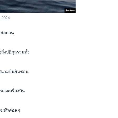
น 2024
รก่อกวน
ิ่งปฏิกูลรวมทั้ง
ี่สนามบินอินชอน
ของเครื่องบิน
นฟ้าค่อย ๆ