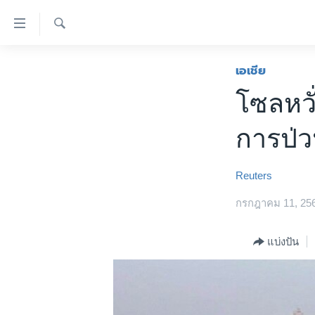
ลิ้งค์
เชื่อม
ค้นหา
ต่อ
หน้าหลัก
เอเชีย
ข้าม
โลก
โซลหวั
ไป
เอเชีย
เนื้อหา
การป่
หลัก
สหรัฐฯ
ข้าม
ไทย
ไป
Reuters
หน้า
ธุรกิจ
หลัก
กรกฎาคม 11, 25
วิทยาศาสตร์
ข้าม
ไป
สังคมและสุขภาพ
แบ่งปัน
ที่
ไลฟ์สไตล์
การ
ตรวจสอบข่าว
ค้นหา