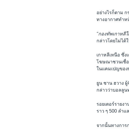
อย่างไรก็ตาม 
ทางอากาศทำหน้า
"กองทัพเกาหลีใต้
กล่าวโดยไม่ได้ใ
เกาหลีเหนือ ซึ่
โฆษณาชวนเชื่อจา
ในเเคมเปญของพ
ยูน ชาน ฮวาง ผู
กล่าวว่าบอลลูน
รอยเตอร์รายงานโ
ราว ๆ 500 ลำแ
จากนั้นทางการก