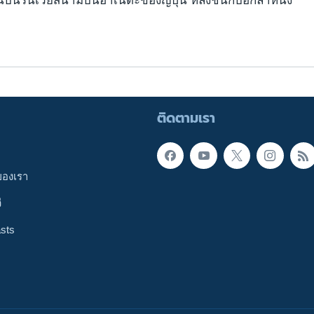
ินบนรันเวย์สนามบินฮาเนดะของญี่ปุ่น หลังชนกับอีกลำหนึ่ง
ติดตามเรา
ของเรา
ี
sts