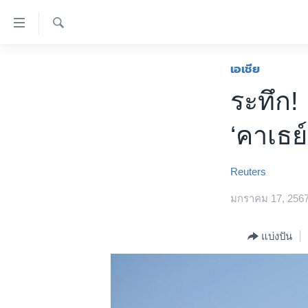
ลิ้งค์
เชื่อม
ค้นหา
ต่อ
หน้าหลัก
เอเชีย
ข้าม
โลก
ระทึก! 
ไป
เอเชีย
เนื้อหา
‘คาเธย
หลัก
สหรัฐฯ
ข้าม
ไทย
ไป
Reuters
หน้า
ธุรกิจ
หลัก
มกราคม 17, 256
วิทยาศาสตร์
ข้าม
ไป
สังคมและสุขภาพ
แบ่งปัน
ที่
ไลฟ์สไตล์
การ
ตรวจสอบข่าว
ค้นหา