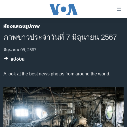
ลิ้งค์
เชื่อม
ต่อ
ห้องแสดงรูปภาพ
หน้าหลัก
ข้าม
ภาพข่าวประจำวันที่ 7 มิถุนายน 2567
ไป
โลก
เนื้อหา
เอเชีย
มิถุนายน 08, 2567
หลัก
แบ่งปัน
สหรัฐฯ
ข้าม
ไป
ไทย
A look at the best news photos from around the world.
หน้า
ธุรกิจ
หลัก
ข้าม
วิทยาศาสตร์
ไป
สังคมและสุขภาพ
ที่
การ
ไลฟ์สไตล์
ค้นหา
ตรวจสอบข่าว