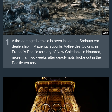
เรียนรู้ภาษาอังกฤษ
พอดคาสต์
ติดตามเรา
1
A fire-damaged vehicle is seen inside the Sodauto car
dealership in Magenta, suburbs Vallee des Colons, in
เลือกภาษา
France's Pacific territory of New Caledonia in Noumea,
more than two weeks after deadly riots broke out in the
Pacific territory.