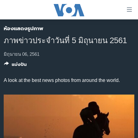
ลิ้งค์
เชื่อม
ต่อ
ห้องแสดงรูปภาพ
หน้าหลัก
ข้าม
ภาพข่าวประจำวันที่ 5 มิถุนายน 2561
ไป
โลก
เนื้อหา
เอเชีย
มิถุนายน 06, 2561
หลัก
แบ่งปัน
สหรัฐฯ
ข้าม
ไป
ไทย
A look at the best news photos from around the world.
หน้า
ธุรกิจ
หลัก
ข้าม
วิทยาศาสตร์
ไป
สังคมและสุขภาพ
ที่
การ
ไลฟ์สไตล์
ค้นหา
ตรวจสอบข่าว