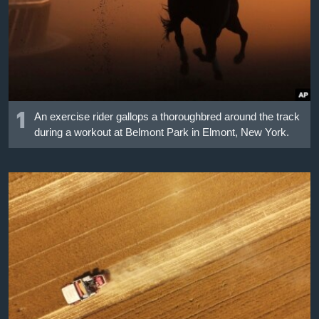
เรียนรู้ภาษาอังกฤษ
พอดคาสต์
ติดตามเรา
1
An exercise rider gallops a thoroughbred around the track
during a workout at Belmont Park in Elmont, New York.
เลือกภาษา